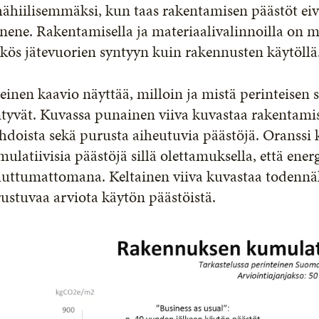
ähiilisemmäksi, kun taas rakentamisen päästöt ei
nene. Rakentamisella ja materiaalivalinnoilla on
kös jätevuorien syntyyn kuin rakennusten käytöllä
inen kaavio näyttää, milloin ja mistä perinteisen
tyvät. Kuvassa punainen viiva kuvastaa rakentamise
hdoista sekä purusta aiheutuvia päästöjä. Oranssi
ulatiivisia päästöjä sillä olettamuksella, että ene
uttumattomana. Keltainen viiva kuvastaa todennä
ustuvaa arviota käytön päästöistä.