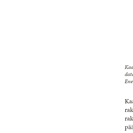
Kaa
dat
Ene
Kaa
rak
rak
pää