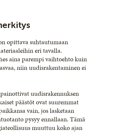
merkitys
 on opittava suhtautumaan
eriaaleihin eri tavalla.
hes aina parempi vaihtoehto kuin
asvaa, niin uudisrakentaminen ei
 painottivat uudisrakennuksen
ikaiset päästöt ovat suuremmat
aikkansa vain, jos lasketaan
iantuotanto pysyy ennallaan. Tämä
rgiateollisuus muuttuu koko ajan