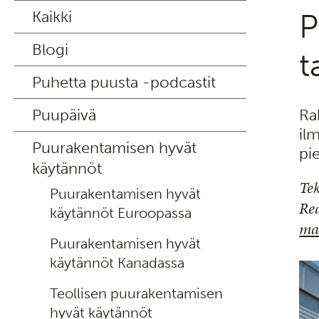
Kaikki
P
Blogi
t
Puhetta puusta -podcastit
Puupäivä
Ra
il
Puurakentamisen hyvät
pi
käytännöt
Tek
Puurakentamisen hyvät
Rea
käytännöt Euroopassa
mat
Puurakentamisen hyvät
käytännöt Kanadassa
Teollisen puurakentamisen
hyvät käytännöt