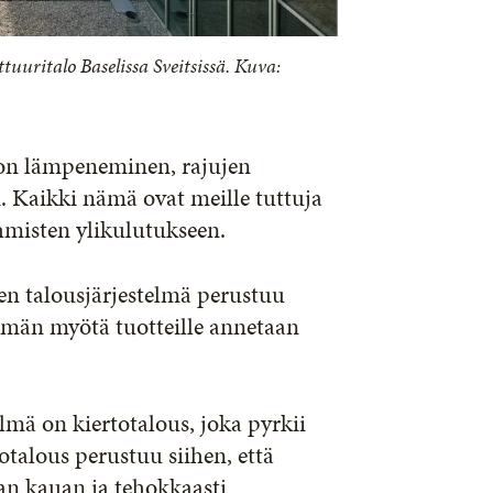
uuritalo Baselissa Sveitsissä. Kuva:
n lämpeneminen, rajujen
. Kaikki nämä ovat meille tuttuja
 ihmisten ylikulutukseen.
en talousjärjestelmä perustuu
ämän myötä tuotteille annetaan
lmä on kiertotalous, joka pyrkii
alous perustuu siihen, että
an kauan ja tehokkaasti