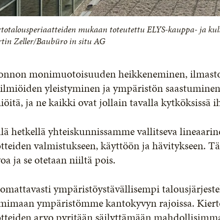
rtotalousperiaatteiden mukaan toteutettu ELYS-kauppa- ja kultt
tin Zeller/Baubüro in situ AG
onnon monimuotoisuuden heikkeneminen, ilmasto
ilmiöiden yleistyminen ja ympäristön saastuminen
iöitä, ja ne kaikki ovat jollain tavalla kytköksissä
lä hetkellä yhteiskunnissamme vallitseva lineaarin
tteiden valmistukseen, käyttöön ja hävitykseen. T
oa ja se otetaan niiltä pois.
mattavasti ympäristöystävällisempi talousjärjeste
imimaan ympäristömme kantokyvyn rajoissa. Kiertot
otteiden arvo pyritään säilyttämään mahdollisimm