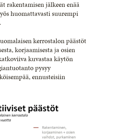
vät rakentamisen jälkeen enää
 myös huomattavasti suurempi
.
 suomalaisen kerrostalon päästöt
sta, korjaamisesta ja osien
 katkoviiva kuvastaa käytön
rgiantuotanto pysyy
köisempää, ennusteisiin