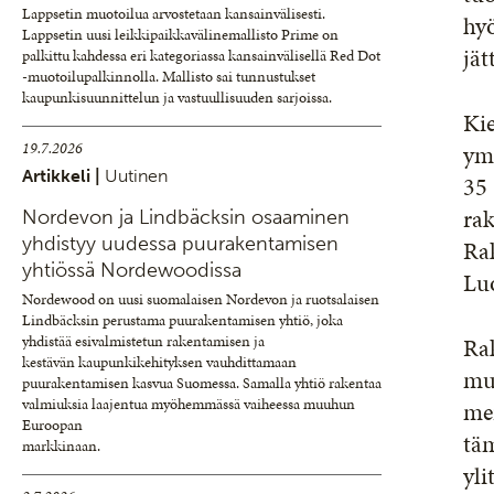
Lappsetin muotoilua arvostetaan kansainvälisesti.
hyö
Lappsetin uusi leikkipaikkavälinemallisto Prime on
jät
palkittu kahdessa eri kategoriassa kansainvälisellä Red Dot
-muotoilupalkinnolla. Mallisto sai tunnustukset
kaupunkisuunnittelun ja vastuullisuuden sarjoissa.
Kie
19.7.2026
ymp
Artikkeli |
Uutinen
35 
rak
Nordevon ja Lindbäcksin osaaminen
yhdistyy uudessa puurakentamisen
Ra
yhtiössä Nordewoodissa
Lu
Nordewood on uusi suomalaisen Nordevon ja ruotsalaisen
Lindbäcksin perustama puurakentamisen yhtiö, joka
yhdistää esivalmistetun rakentamisen ja
Rak
kestävän kaupunkikehityksen vauhdittamaan
mul
puurakentamisen kasvua Suomessa. Samalla yhtiö rakentaa
valmiuksia laajentua myöhemmässä vaiheessa muuhun
me
Euroopan
täm
markkinaan.
yl