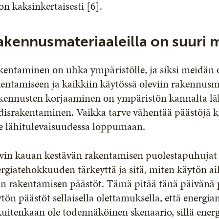
on kaksinkertaisesti [6].
akennusmateriaaleilla on suuri 
kentaminen on uhka ympäristölle, ja siksi meidän
entamiseen ja kaikkiin käytössä oleviin rakennusmat
kennusten korjaaminen on ympäristön kannalta lä
disrakentaminen. Vaikka tarve vähentää päästöjä k
le lähitulevaisuudessa loppumaan.
vin kauan kestävän rakentamisen puolestapuhujat
rgiatehokkuuden tärkeyttä ja sitä, miten käytön a
n rakentamisen päästöt. Tämä pitää tänä päivänä p
tön päästöt sellaisella olettamuksella, että energ
kuitenkaan ole todennäköinen skenaario, sillä ene