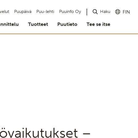
Haku
velut
Puupäivä
Puu-lehti
Puuinfo Oy
FIN
nnittelu
Tuotteet
Puutieto
Tee se itse
övaikutukset –