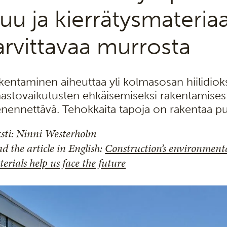
uu ja kierrätysmateriaa
arvittavaa murrosta
kentaminen aiheuttaa yli kolmasosan hiilidiok
mastovaikutusten ehkäisemiseksi rakentamisesta
enennettävä. Tehokkaita tapoja on rakentaa puu
sti: Ninni Westerholm
d the article in English:
Construction’s environment
erials help us face the future