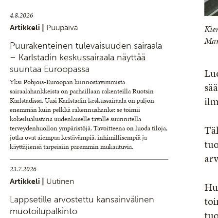
4.8.2026
Artikkeli |
Puupäivä
Kie
Mar
Puurakenteinen tulevaisuuden sairaala
– Karlstadin keskussairaala näyttää
suuntaa Euroopassa
Lu
Yksi Pohjois-Euroopan kiinnostavimmista
sää
sairaalahankkeista on parhaillaan rakenteilla Ruotsin
ilm
Karlstadissa. Uusi Karlstadin keskussairaala on paljon
enemmän kuin pelkkä rakennushanke: se toimii
kokeilualustana uudenlaiselle tavalle suunnitella
Täl
terveydenhuollon ympäristöjä. Tavoitteena on luoda tiloja,
jotka ovat aiempaa kestävämpiä, inhimillisempiä ja
tuo
käyttäjiensä tarpeisiin paremmin mukautuvia.
arv
23.7.2026
Artikkeli |
Uutinen
Huo
to
Lappsetille arvostettu kansainvälinen
muotoilupalkinto
tu