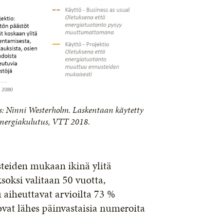
s: Ninni Westerholm. Laskentaan käytetty
energiakulutus, VTT 2018.
steiden mukaan ikinä ylitä
soksi valitaan 50 vuotta,
aiheuttavat arvioilta 73 %
vat lähes päinvastaisia numeroita