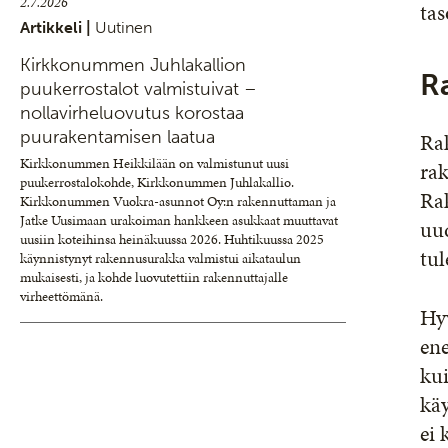
2.7.2026
tas
Artikkeli |
Uutinen
Kirkkonummen Juhlakallion
R
puukerrostalot valmistuivat –
nollavirheluovutus korostaa
puurakentamisen laatua
Ra
Kirkkonummen Heikkilään on valmistunut uusi
rak
puukerrostalokohde, Kirkkonummen Juhlakallio.
Ra
Kirkkonummen Vuokra-asunnot Oy:n rakennuttaman ja
Jatke Uusimaan urakoiman hankkeen asukkaat muuttavat
uu
uusiin koteihinsa heinäkuussa 2026. Huhtikuussa 2025
tu
käynnistynyt rakennusurakka valmistui aikataulun
mukaisesti, ja kohde luovutettiin rakennuttajalle
virheettömänä.
Hy
ene
kui
käy
ei 