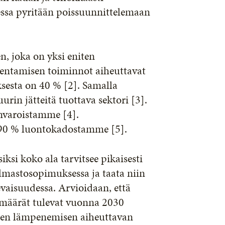
essa pyritään poissuunnittelemaan
n, joka on yksi eniten
kentamisen toiminnot aiheuttavat
sesta on 40 % [2]. Samalla
rin jätteitä tuottava sektori [3].
nvaroistamme [4].
t 90 % luontokadostamme [5].
ksi koko ala tarvitsee pikaisesti
lmastosopimuksessa ja taata niin
aisuudessa. Arvioidaan, että
tömäärät tulevat vuonna 2030
teen lämpenemisen aiheuttavan