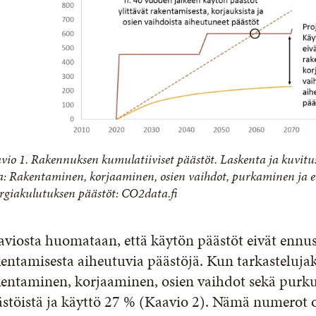
vio 1. Rakennuksen kumulatiiviset päästöt. Laskenta ja kuvitu
a: Rakentaminen, korjaaminen, osien vaihdot, purkaminen ja 
rgiakulutuksen päästöt: CO2data.fi
viosta huomataan, että käytön päästöt eivät ennu
entamisesta aiheutuvia päästöjä. Kun tarkastelujak
entaminen, korjaaminen, osien vaihdot sekä purku 
stöistä ja käyttö 27 % (Kaavio 2). Nämä numerot o