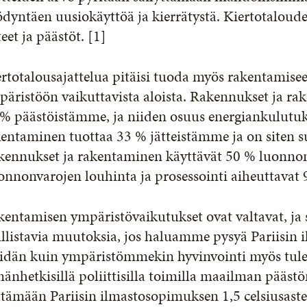
dyntäen uusiokäyttöä ja kierrätystä. Kiertotaloud
teet ja päästöt. [1]
rtotalousajattelua pitäisi tuoda myös rakentamisee
äristöön vaikuttavista aloista. Rakennukset ja ra
% päästöistämme, ja niiden osuus energiankulutuk
entaminen tuottaa 33 % jätteistämme ja on siten suu
kennukset ja rakentaminen käyttävät 50 % luonno
onnonvarojen louhinta ja prosessointi aiheuttava
entamisen ympäristövaikutukset ovat valtavat, ja si
listavia muutoksia, jos haluamme pysyä Pariisin i
idän kuin ympäristömmekin hyvinvointi myös tulev
änhetkisillä poliittisilla toimilla maailman pääs
ittämään Pariisin ilmastosopimuksen 1,5 celsiusas