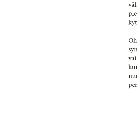
väh
pie
kyt
Ohe
syn
vai
kum
mu
per