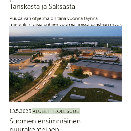
Tanskasta ja Saksasta
Puupäivän ohjelma on tänä vuonna täynnä
mielenkiintoisia puheenvuoroja, joissa päästään myös
kurkistamaan puurakentamisen uusimpiin tuuliin
ympäri Eurooppaa.
13.5.2025
ALUEET
TEOLLISUUS
Suomen ensimmäinen
puurakenteinen