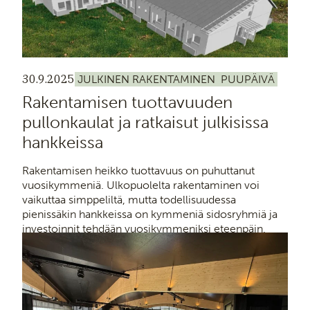
30.9.2025
JULKINEN RAKENTAMINEN
PUUPÄIVÄ
Rakentamisen tuottavuuden
pullonkaulat ja ratkaisut julkisissa
hankkeissa
Rakentamisen heikko tuottavuus on puhuttanut
vuosikymmeniä. Ulkopuolelta rakentaminen voi
vaikuttaa simppeliltä, mutta todellisuudessa
pienissäkin hankkeissa on kymmeniä sidosryhmiä ja
investoinnit tehdään vuosikymmeniksi eteenpäin.