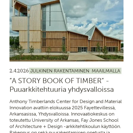
2.4.2026
JULKINEN RAKENTAMINEN
MAAILMALLA
”A STORY BOOK OF TIMBER” -
Puuarkkitehtuuria yhdysvalloissa
Anthony Timberlands Center for Design and Material
Innovation avattiin elokuussa 2025 Fayettevillessä,
Arkansasissa, Yhdysvalloissa. Innovaatiokeskus on
toteutettu University of Arkansas, Fay Jones School
of Architecture + Design -arkkitehtikoulun käyttöön.
Rakennus on sekä puurakentamisen opetusta ja