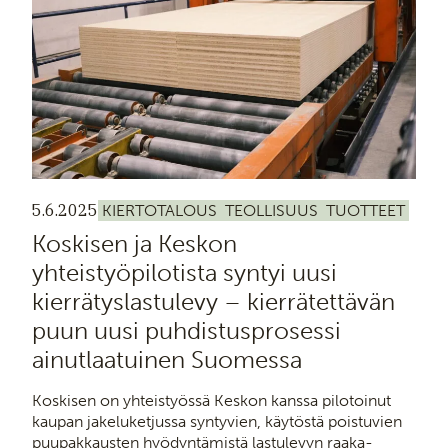
5.6.2025
KIERTOTALOUS
TEOLLISUUS
TUOTTEET
Koskisen ja Keskon
yhteistyöpilotista syntyi uusi
kierrätyslastulevy – kierrätettävän
puun uusi puhdistusprosessi
ainutlaatuinen Suomessa
Koskisen on yhteistyössä Keskon kanssa pilotoinut
kaupan jakeluketjussa syntyvien, käytöstä poistuvien
puupakkausten hyödyntämistä lastulevyn raaka-