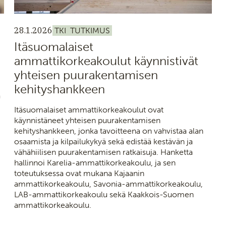
28.1.2026
TKI
TUTKIMUS
Itäsuomalaiset
ammattikorkeakoulut käynnistivät
yhteisen puurakentamisen
kehityshankkeen
ä
Itäsuomalaiset ammattikorkeakoulut ovat
käynnistäneet yhteisen puurakentamisen
kehityshankkeen, jonka tavoitteena on vahvistaa alan
osaamista ja kilpailukykyä sekä edistää kestävän ja
vähähiilisen puurakentamisen ratkaisuja. Hanketta
hallinnoi Karelia-ammattikorkeakoulu, ja sen
toteutuksessa ovat mukana Kajaanin
ammattikorkeakoulu, Savonia-ammattikorkeakoulu,
LAB-ammattikorkeakoulu sekä Kaakkois-Suomen
ammattikorkeakoulu.