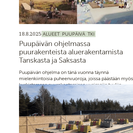
18.8.2025
ALUEET
PUUPÄIVÄ
TKI
Puupäivän ohjelmassa
puurakenteista aluerakentamista
Tanskasta ja Saksasta
Puupäivän ohjelma on tänä vuonna täynnä
mielenkiintoisia puheenvuoroja, joissa päästään myös
kurkistamaan puurakentamisen uusimpiin tuuliin
ympäri Eurooppaa.