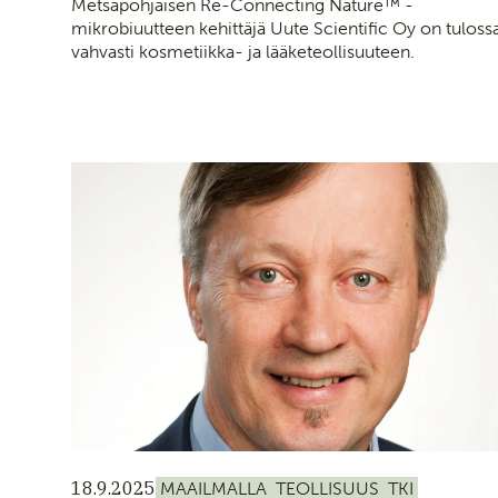
Metsäpohjaisen Re-Connecting Nature™ -
mikrobiuutteen kehittäjä Uute Scientific Oy on tuloss
vahvasti kosmetiikka- ja lääketeollisuuteen.
18.9.2025
MAAILMALLA
TEOLLISUUS
TKI