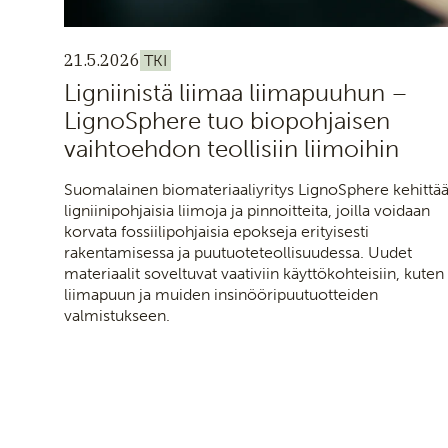
21.5.2026
TKI
Ligniinistä liimaa liimapuuhun –
LignoSphere tuo biopohjaisen
vaihtoehdon teollisiin liimoihin
Suomalainen biomateriaaliyritys LignoSphere kehittä
ligniinipohjaisia liimoja ja pinnoitteita, joilla voidaan
korvata fossiilipohjaisia epokseja erityisesti
rakentamisessa ja puutuoteteollisuudessa. Uudet
materiaalit soveltuvat vaativiin käyttökohteisiin, kuten
liimapuun ja muiden insinööripuutuotteiden
valmistukseen.