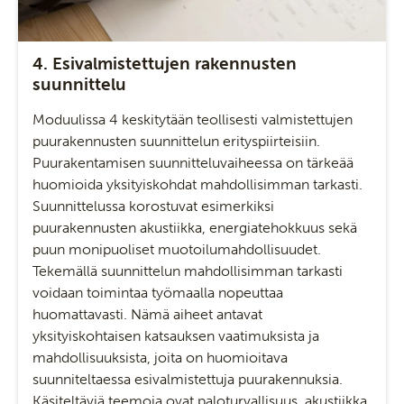
4. Esivalmistettujen rakennusten
suunnittelu
Moduulissa 4 keskitytään teollisesti valmistettujen
puurakennusten suunnittelun erityspiirteisiin.
Puurakentamisen suunnitteluvaiheessa on tärkeää
huomioida yksityiskohdat mahdollisimman tarkasti.
Suunnittelussa korostuvat esimerkiksi
puurakennusten akustiikka, energiatehokkuus sekä
puun monipuoliset muotoilumahdollisuudet.
Tekemällä suunnittelun mahdollisimman tarkasti
voidaan toimintaa työmaalla nopeuttaa
huomattavasti. Nämä aiheet antavat
yksityiskohtaisen katsauksen vaatimuksista ja
mahdollisuuksista, joita on huomioitava
suunniteltaessa esivalmistettuja puurakennuksia.
Käsiteltäviä teemoja ovat paloturvallisuus, akustiikka,