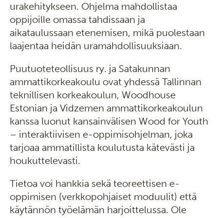
urakehitykseen. Ohjelma mahdollistaa
oppijoille omassa tahdissaan ja
aikataulussaan etenemisen, mikä puolestaan
laajentaa heidän uramahdollisuuksiaan.
Puutuoteteollisuus ry. ja Satakunnan
ammattikorkeakoulu ovat yhdessä Tallinnan
teknillisen korkeakoulun, Woodhouse
Estonian ja Vidzemen ammattikorkeakoulun
kanssa luonut kansainvälisen Wood for Youth
– interaktiivisen e-oppimisohjelman, joka
tarjoaa ammatillista koulutusta kätevästi ja
houkuttelevasti.
Tietoa voi hankkia sekä teoreettisen e-
oppimisen (verkkopohjaiset moduulit) että
käytännön työelämän harjoittelussa. Ole