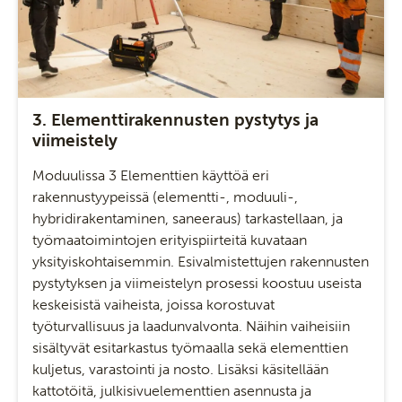
3. Elementtirakennusten pystytys ja
viimeistely
Moduulissa 3 Elementtien käyttöä eri
rakennustyypeissä (elementti-, moduuli-,
hybridirakentaminen, saneeraus) tarkastellaan, ja
työmaatoimintojen erityispiirteitä kuvataan
yksityiskohtaisemmin. Esivalmistettujen rakennusten
pystytyksen ja viimeistelyn prosessi koostuu useista
keskeisistä vaiheista, joissa korostuvat
työturvallisuus ja laadunvalvonta. Näihin vaiheisiin
sisältyvät esitarkastus työmaalla sekä elementtien
kuljetus, varastointi ja nosto. Lisäksi käsitellään
kattotöitä, julkisivuelementtien asennusta ja