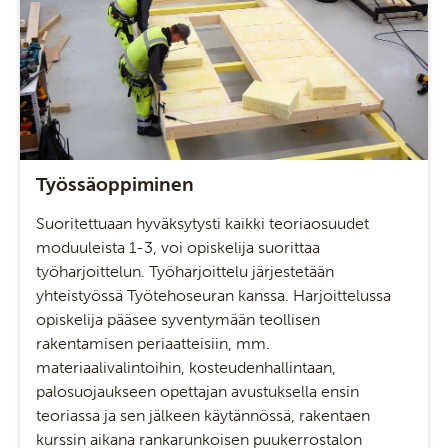
Työssäoppiminen
Suoritettuaan hyväksytysti kaikki teoriaosuudet
moduuleista 1-3, voi opiskelija suorittaa
työharjoittelun. Työharjoittelu järjestetään
yhteistyössä Työtehoseuran kanssa. Harjoittelussa
opiskelija pääsee syventymään teollisen
rakentamisen periaatteisiin, mm.
materiaalivalintoihin, kosteudenhallintaan,
palosuojaukseen opettajan avustuksella ensin
teoriassa ja sen jälkeen käytännössä, rakentaen
kurssin aikana rankarunkoisen puukerrostalon