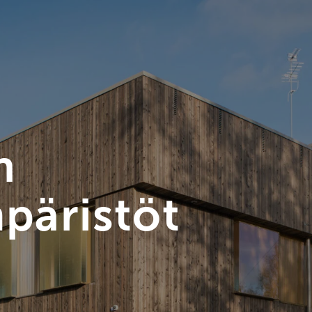
n
päristöt