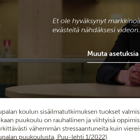
Et ole hyväksynyt markkinoi
evästeitä nähdäksesi videon.
Muuta asetuksia
upalan koulun sisäilmatutkimuksen tuokset valmis
aan puukoulu on rauhallinen ja viihtyisä oppimis
kittävästi vähemmän stressaantuneita kuin vierei
upalan puukoulusta, Puu-lehti 1/2022)