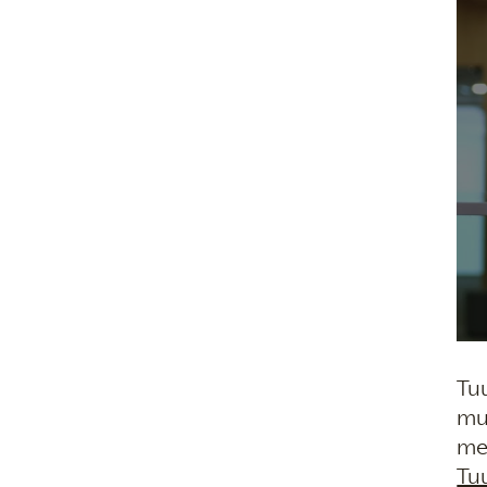
Tu
muk
mer
Tu