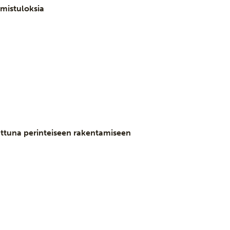
imistuloksia
attuna perinteiseen rakentamiseen