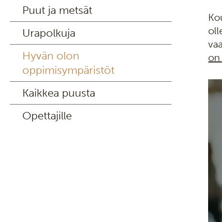
Puut ja metsät
Ko
ol
Urapolkuja
va
Hyvän olon
on
oppimisympäristöt
Kaikkea puusta
Opettajille