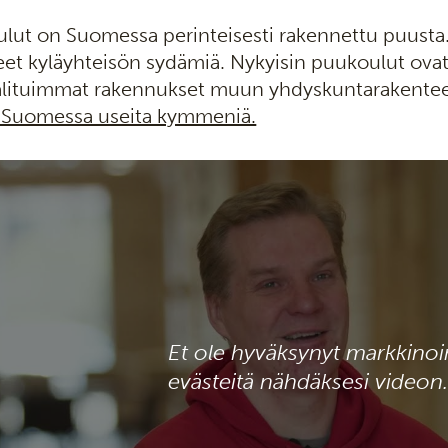
ulut on Suomessa perinteisesti rakennettu puust
leet kyläyhteisön sydämiä. Nykyisin puukoulut ova
alituimmat rakennukset muun yhdyskuntarakente
 Suomessa useita kymmeniä.
Et ole hyväksynyt markkinoi
evästeitä nähdäksesi videon.