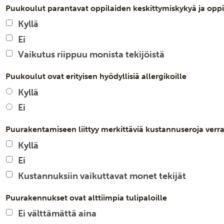
Puukoulut parantavat oppilaiden keskittymiskykyä ja opp
Kyllä
Ei
Vaikutus riippuu monista tekijöistä
Puukoulut ovat erityisen hyödyllisiä allergikoille
Kyllä
Ei
Puurakentamiseen liittyy merkittäviä kustannuseroja verr
Kyllä
Ei
Kustannuksiin vaikuttavat monet tekijät
Puurakennukset ovat alttiimpia tulipaloille
Ei välttämättä aina