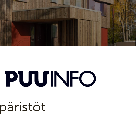
äristöt