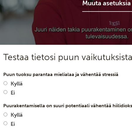
Muuta asetuksia
Testaa tietosi puun vaikutuksista
Puun tuoksu parantaa mielialaa ja vähentää stressiä
Kyllä
Ei
Puurakentamisella on suuri potentiaali vähentää hiilidiok
Kyllä
Ei