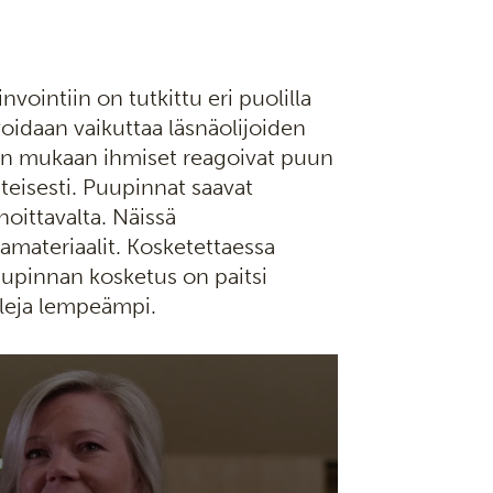
vointiin on tutkittu eri puolilla
voidaan vaikuttaa läsnäolijoiden
sten mukaan ihmiset reagoivat puun
teisesti. Puupinnat saavat
oittavalta. Näissä
amateriaalit. Kosketettaessa
uupinnan kosketus on paitsi
aleja lempeämpi.