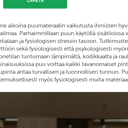
me aikoina puumateraalin vaikutusta ihmisten hyvin
ilmaa. Parhaimmillaan puun käytöllä sisätiloissa 
lialaan ja fysiologisen stressin tasoon. Tutkimu
ttöön sekä fysiologisesti että psykologisesti myön
netilan tuntumaan lämpimältä, kodikkaalta ja rauh
naisuuksissa puu voittaa kaikki tavanomaiset pint
pinta antaa turvallisen ja luonnollisen tunnun. P
emuksellisesti myös fysiologisesti muita materia