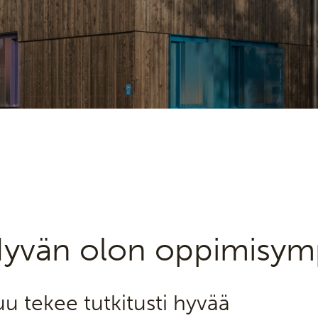
yvän olon oppimisymp
u tekee tutkitusti hyvää