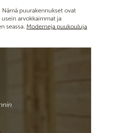
a. Nämä puurakennukset ovat
t usein arvokkaimmat ja
en seassa.
Moderneja puukouluja
nnin