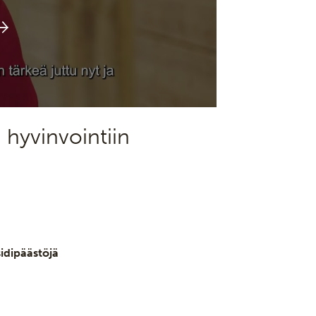
 hyvinvointiin
sidipäästöjä