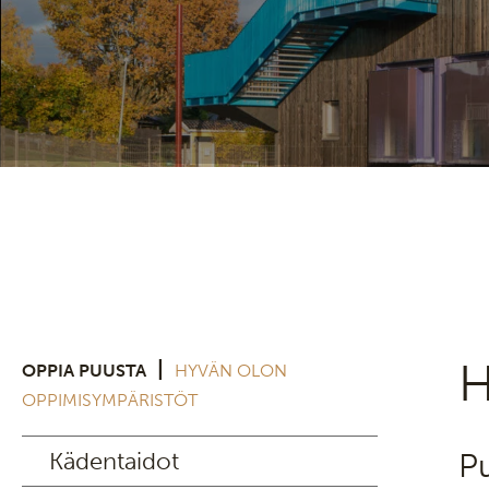
H
|
OPPIA PUUSTA
HYVÄN OLON
OPPIMISYMPÄRISTÖT
Kädentaidot
Pu