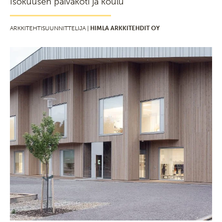
Isokuusen päiväkoti ja koulu
ARKKITEHTISUUNNITTELIJA |
HIMLA ARKKITEHDIT OY