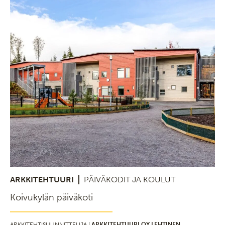
ARKKITEHTUURI
PÄIVÄKODIT JA KOULUT
Koivukylän päiväkoti
ARKKITEHTISUUNNITTELIJA |
ARKKITEHTUURI OY LEHTINEN