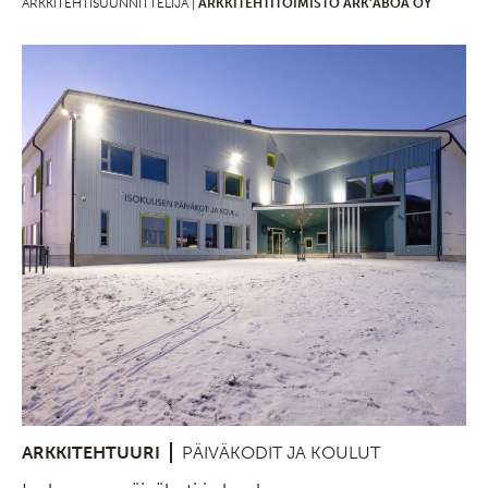
ARKKITEHTISUUNNITTELIJA |
ARKKITEHTITOIMISTO ARK’ABOA OY
ARKKITEHTUURI
PÄIVÄKODIT JA KOULUT