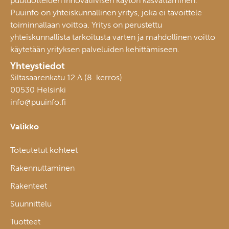
puutuotteiden innovatiivisen käytön kasvattaminen.
Puuinfo on yhteiskunnallinen yritys, joka ei tavoittele
toiminnallaan voittoa. Yritys on perustettu
yhteiskunnallista tarkoitusta varten ja mahdollinen voitto
käytetään yrityksen palveluiden kehittämiseen.
Yhteystiedot
Siltasaarenkatu 12 A (8. kerros)
00530 Helsinki
info@puuinfo.fi
Valikko
Toteutetut kohteet
Rakennuttaminen
Rakenteet
Suunnittelu
Tuotteet