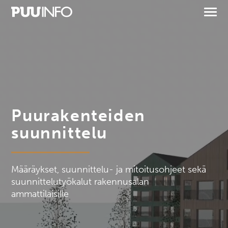
Puurakenteiden
suunnittelu
Määräykset, suunnittelu- ja mitoitusohjeet sekä
suunnittelutyökalut rakennusalan
ammattilaisille