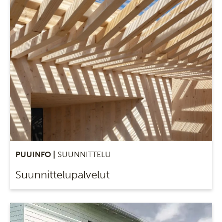
PUUINFO |
SUUNNITTELU
Suunnittelupalvelut