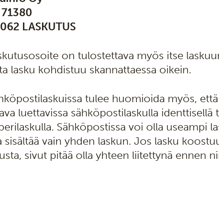
 71380
062 LASKUTUS
skutusosoite on tulostettava myös itse laskuu
tta lasku kohdistuu skannattaessa oikein.
hköpostilaskuissa tulee huomioida myös, että
ava luettavissa sähköpostilaskulla identtisellä 
perilaskulla. Sähköpostissa voi olla useampi lask
a sisältää vain yhden laskun. Jos lasku koos
usta, sivut pitää olla yhteen liitettynä ennen n