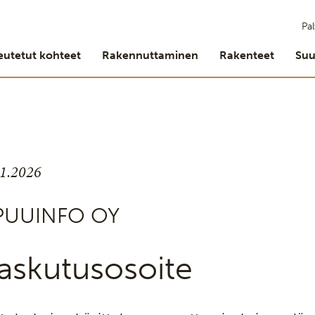
Pal
eutetut kohteet
Rakennuttaminen
Rakenteet
Suu
.1.2026
 PUUINFO OY
askutusosoite