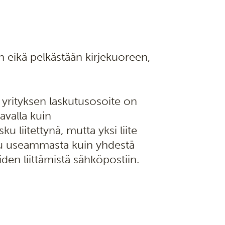
n eikä pelkästään kirjekuoreen,
 yrityksen laskutusosoite on
tavalla kuin
u liitettynä, mutta yksi liite
tuu useammasta kuin yhdestä
iiden liittämistä sähköpostiin.