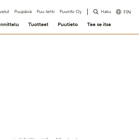
Haku
velut
Puupäivä
Puu-lehti
Puuinfo Oy
FIN
nnittelu
Tuotteet
Puutieto
Tee se itse