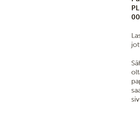
PL
00
La
jo
Sä
olt
pa
sa
siv