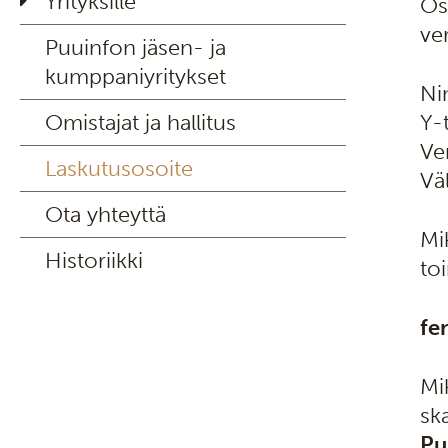
Yrityksille
Os
ve
Puuinfon jäsen- ja
kumppaniyritykset
Ni
Omistajat ja hallitus
Y-
Ve
Laskutusosoite
Vä
Ota yhteyttä
Mi
Historiikki
to
fe
Mi
sk
Pu