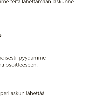
mme teitä lähettämään laskunne
2
sähköisesti, pyydämme
na osoitteeseen:
perilaskun lähettää