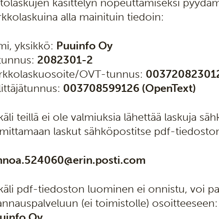
tolaskujen käsittelyn nopeuttamiseksi pyydä
rkkolaskuina alla mainituin tiedoin:
mi, yksikkö:
Puuinfo Oy
tunnus:
2082301-2
rkkolaskuosoite/OVT-tunnus:
00372082301
littäjätunnus:
003708599126 (OpenText)
käli teillä ei ole valmiuksia lähettää laskuja 
imittamaan laskut sähköpostitse pdf-tiedosto
nnoa.524060@erin.posti.com
käli pdf-tiedoston luominen ei onnistu, voi pa
annauspalveluun (ei toimistolle) osoitteeseen:
uinfo Oy