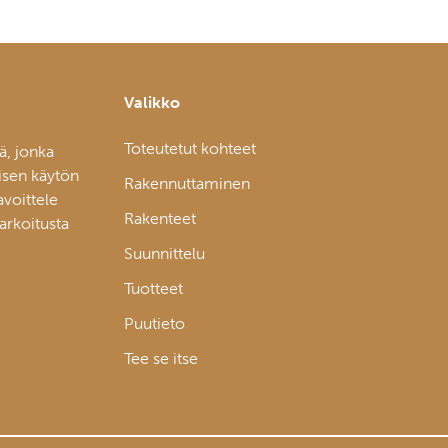
Valikko
Toteutetut kohteet
ä, jonka
isen käytön
Rakennuttaminen
avoittele
Rakenteet
tarkoitusta
Suunnittelu
Tuotteet
Puutieto
Tee se itse