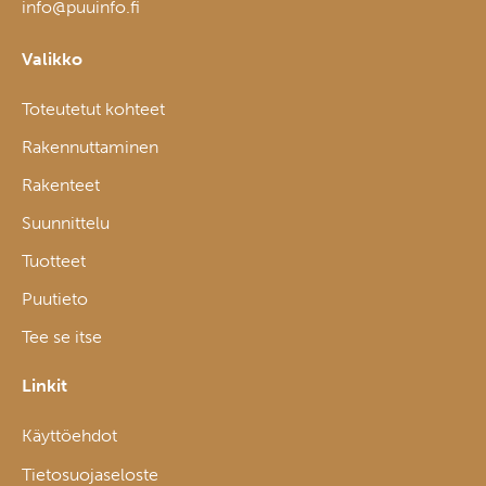
info@puuinfo.fi
Valikko
Toteutetut kohteet
Rakennuttaminen
Rakenteet
Suunnittelu
Tuotteet
Puutieto
Tee se itse
Linkit
Käyttöehdot
Tietosuojaseloste