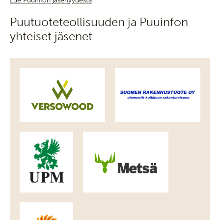
Lue Puuinfon jäsenyydestä
Puutuoteteollisuuden ja Puuinfon
yhteiset jäsenet