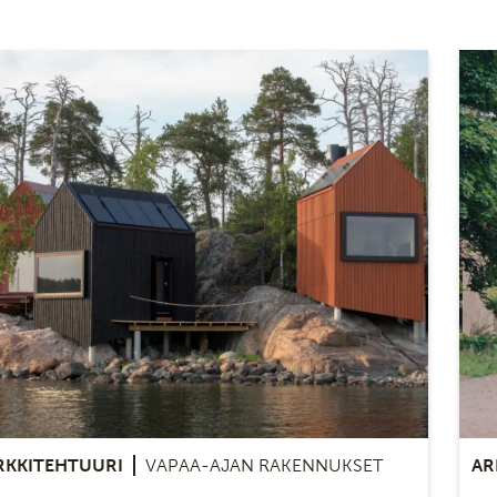
RKKITEHTUURI
VAPAA-AJAN RAKENNUKSET
AR