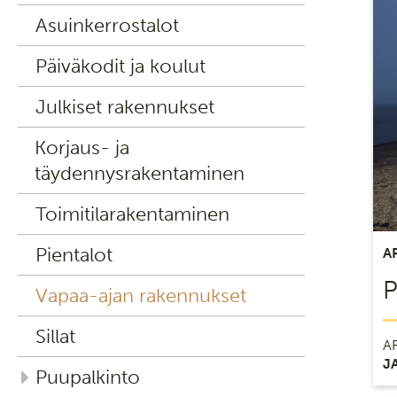
Asuinkerrostalot
Päiväkodit ja koulut
Julkiset rakennukset
Korjaus- ja
täydennysrakentaminen
Toimitilarakentaminen
Pientalot
A
P
Vapaa-ajan rakennukset
Sillat
A
J
Puupalkinto