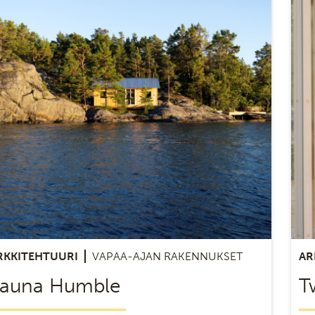
RKKITEHTUURI
VAPAA-AJAN RAKENNUKSET
AR
auna Humble
T