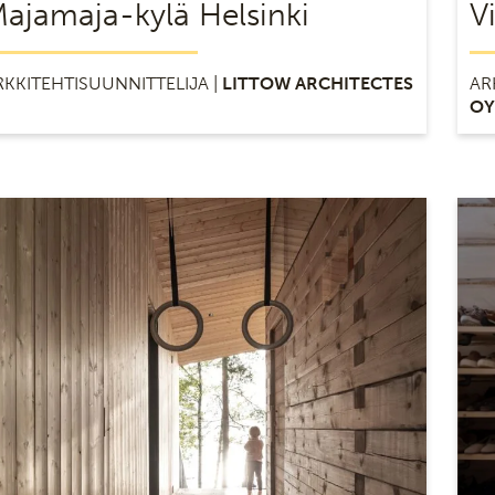
ajamaja-kylä Helsinki
V
RKKITEHTISUUNNITTELIJA |
LITTOW ARCHITECTES
AR
OY