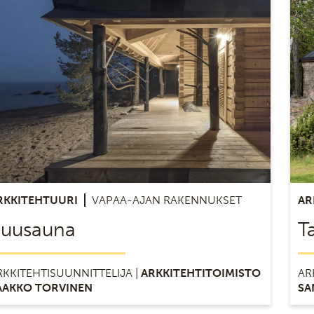
RKKITEHTUURI
VAPAA-AJAN RAKENNUKSET
AR
uusauna
T
RKKITEHTISUUNNITTELIJA |
ARKKITEHTITOIMISTO
AR
AAKKO TORVINEN
SA