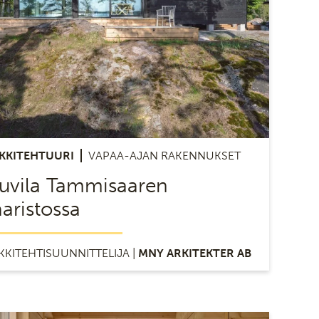
KKITEHTUURI
VAPAA-AJAN RAKENNUKSET
uvila Tammisaaren
aaristossa
KKITEHTISUUNNITTELIJA |
MNY ARKITEKTER AB