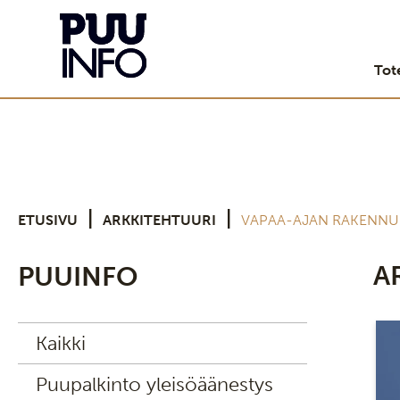
Tot
|
|
ETUSIVU
ARKKITEHTUURI
VAPAA-AJAN RAKENNU
A
PUUINFO
Kaikki
Puupalkinto yleisöäänestys