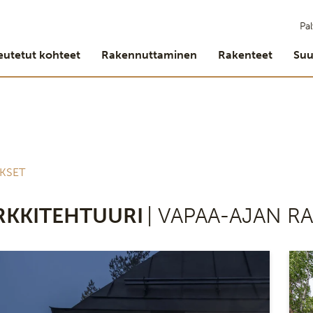
Pal
eutetut kohteet
Rakennuttaminen
Rakenteet
Suu
KSET
RKKITEHTUURI
| VAPAA-AJAN 