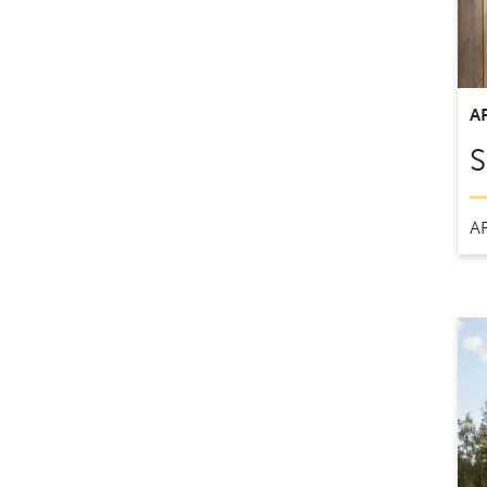
A
S
A