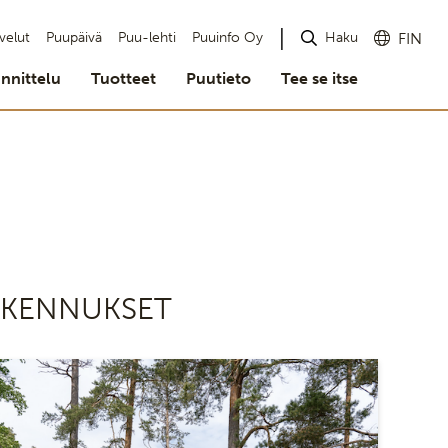
Haku
velut
Puupäivä
Puu-lehti
Puuinfo Oy
FIN
nnittelu
Tuotteet
Puutieto
Tee se itse
RAKENNUKSET