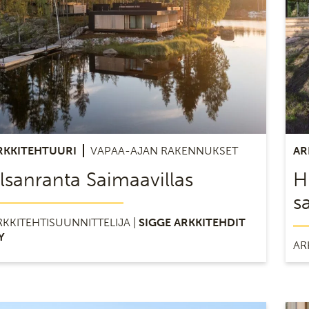
RKKITEHTUURI
VAPAA-AJAN RAKENNUKSET
AR
lsanranta Saimaavillas
H
s
RKKITEHTISUUNNITTELIJA |
SIGGE ARKKITEHDIT
Y
AR