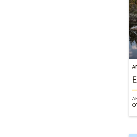
A
E
A
O