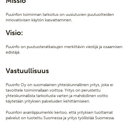
Missio
Puuinfon toiminnan tarkoitus on uusiutuvien puutuotteiden
innovatiivisen käytön kasvattaminen.
Visio:
Puuinfo on puutuoteratkaisujen merkittävin viestijä ja osaamisen
edistäjä.
Vastuullisuus
Puuinfo Oy on suomalainen yhteiskunnallinen yritys, joka ei
tavoittele toiminnallaan voittoa. Yritys on perustettu
yhteiskunnallista tarkoitusta varten ja mahdollinen voitto
käytetään yrityksen palveluiden kehittämiseen.
Puuinfon avainlippumerkki kertoo, että yrityksen tuottamat
palvelut on tuotettu Suomessa ja yritys työllistää Suomessa.