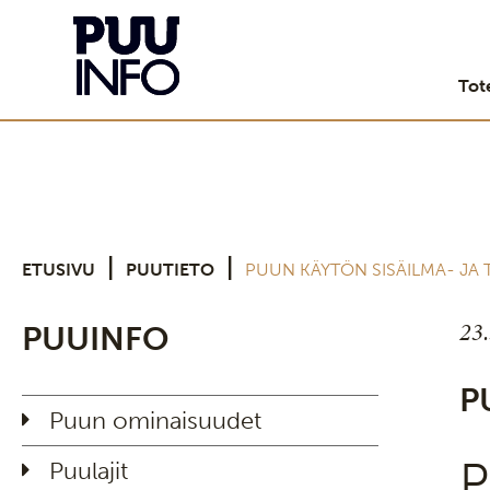
Tot
|
|
ETUSIVU
PUUTIETO
PUUN KÄYTÖN SISÄILMA- JA
23
PUUINFO
P
Puun ominaisuudet
P
Puulajit