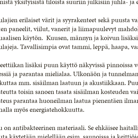
nistä yksityisistä tiloista suuriin julkisiin juhla- ja
lajien erilaiset värit ja syyrakenteet sekä puusta va
en paneelit, viilut, vanerit ja liimapuulevyt mahd
uaalisen käytön. Kuusen, männyn ja koivun lisäksi
lajeja. Tavallisimpia ovat tammi, leppä, haapa, vaa
eettiikan lisäksi puun käyttö näkyvissä pinnoissa v
essiä ja parantaa mielialaa. Ulkonäön ja tunnelman
kuttaa mm. sisäilman laatuun ja akustiikkaan. Puu
teutta toisin sanoen tasata sisäilman kosteuden v
steus parantaa huoneilman laatua pienentäen ilma
malla myös energiatehokkuutta.
 on antibakteerinen materiaali. Se ehkäisee haitall
ta käytetään mielellään esim. saunoissa ja keittiö