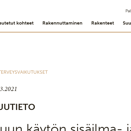
Pal
eutetut kohteet
Rakennuttaminen
Rakenteet
Suu
 TERVEYSVAIKUTUKSET
.3.2021
UUTIETO
uun käytön sisäilma- j