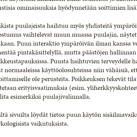
stisia ominaisuuksia hyödynnetään soittimien lisäks
kista puulajeista haihtuu myös yhdisteitä ympärö
stumus vaihtelevat muun muassa puulajin, näytety
kaan. Puun interaktio ympäröivän ilman kanssa voi
entää pintakäsittelyllä, mutta päästöjen hallinna
kkeustapauksissa. Puusta haihtuvien terveydelle ha
t normaaleissa käyttöolosuhteissa niin vähäisiä, e
oittamiselle ole perusteita. Poikkeuksen tekevät tila
tetaan erityisvaatimuksia (esim. yliherkkyyskohtee
lita esimerkiksi puulajivalinnalla.
ltä sivuilta löydät tietoa puun käytön sisäilmavaiku
kologisista vaikutuksista.