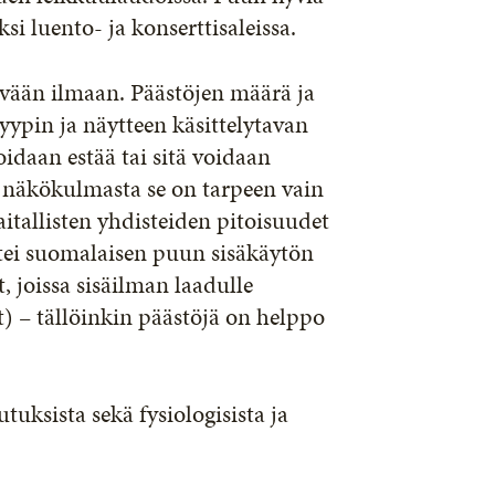
i luento- ja konserttisaleissa.
ivään ilmaan. Päästöjen määrä ja
ypin ja näytteen käsittelytavan
daan estää tai sitä voidaan
n näkökulmasta se on tarpeen vain
itallisten yhdisteiden pitoisuudet
ttei suomalaisen puun sisäkäytön
t, joissa sisäilman laadulle
t) – tällöinkin päästöjä on helppo
tuksista sekä fysiologisista ja