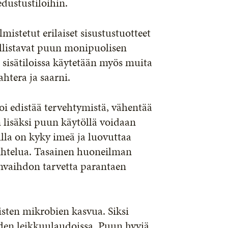
 edustustiloihin.
lmistetut erilaiset sisustustuotteet
ollistavat puun monipuolisen
 sisätiloissa käytetään myös muita
htera ja saarni.
oi edistää tervehtymistä, vähentää
 lisäksi puun käytöllä voidaan
lla on kyky imeä ja luovuttaa
aihtelua. Tasainen huoneilman
nvaihdon tarvetta parantaen
isten mikrobien kasvua. Siksi
iden leikkuulaudoissa. Puun hyviä