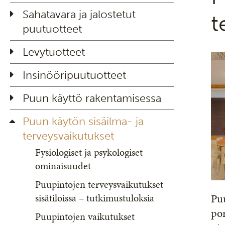
Sahatavara ja jalostetut
t
puutuotteet
Levytuotteet
Insinööripuutuotteet
Puun käyttö rakentamisessa
Puun käytön sisäilma- ja
terveysvaikutukset
Fysiologiset ja psykologiset
ominaisuudet
Puupintojen terveysvaikutukset
Puu
sisätiloissa – tutkimustuloksia
por
Puupintojen vaikutukset