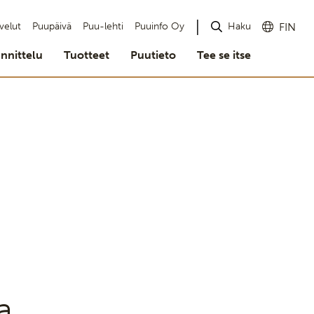
Haku
velut
Puupäivä
Puu-lehti
Puuinfo Oy
FIN
nnittelu
Tuotteet
Puutieto
Tee se itse
a