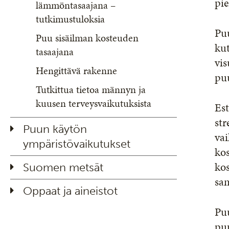
pie
lämmöntasaajana –
tutkimustuloksia
Puu
Puu sisäilman kosteuden
kut
tasaajana
vis
Hengittävä rakenne
puu
Tutkittua tietoa männyn ja
kuusen terveysvaikutuksista
Est
str
Puun käytön
vai
ympäristövaikutukset
kos
ko
Suomen metsät
sa
Oppaat ja aineistot
Puu
puu