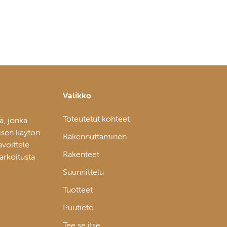
Valikko
Toteutetut kohteet
ä, jonka
isen käytön
Rakennuttaminen
avoittele
Rakenteet
tarkoitusta
Suunnittelu
Tuotteet
Puutieto
Tee se itse