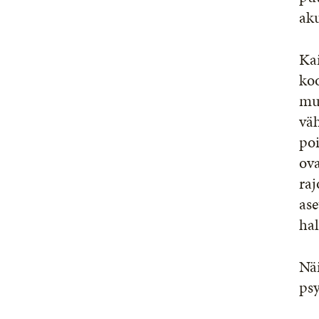
aku
Kai
koo
mu
väh
poi
ova
raj
ase
hal
Näi
psy