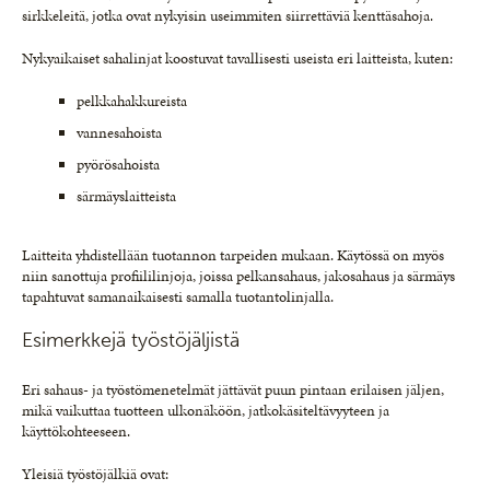
sirkkeleitä, jotka ovat nykyisin useimmiten siirrettäviä kenttäsahoja.
Nykyaikaiset sahalinjat koostuvat tavallisesti useista eri laitteista, kuten:
pelkkahakkureista
vannesahoista
pyörösahoista
särmäyslaitteista
Laitteita yhdistellään tuotannon tarpeiden mukaan. Käytössä on myös
niin sanottuja profiililinjoja, joissa pelkansahaus, jakosahaus ja särmäys
tapahtuvat samanaikaisesti samalla tuotantolinjalla.
Esimerkkejä työstöjäljistä
Eri sahaus- ja työstömenetelmät jättävät puun pintaan erilaisen jäljen,
mikä vaikuttaa tuotteen ulkonäköön, jatkokäsiteltävyyteen ja
käyttökohteeseen.
Yleisiä työstöjälkiä ovat: