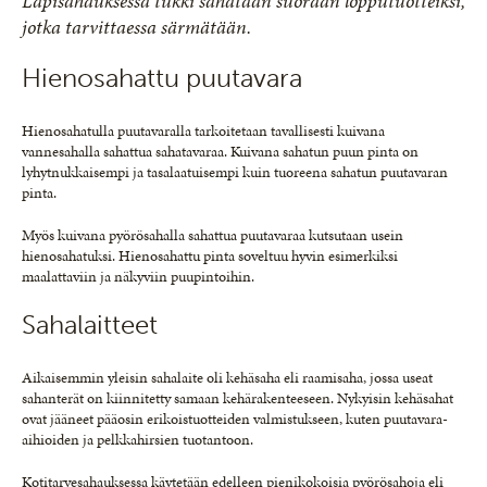
Läpisahauksessa tukki sahataan suoraan lopputuotteiksi,
jotka tarvittaessa särmätään.
Hienosahattu puutavara
Hienosahatulla puutavaralla tarkoitetaan tavallisesti kuivana
vannesahalla sahattua sahatavaraa. Kuivana sahatun puun pinta on
lyhytnukkaisempi ja tasalaatuisempi kuin tuoreena sahatun puutavaran
pinta.
Myös kuivana pyörösahalla sahattua puutavaraa kutsutaan usein
hienosahatuksi. Hienosahattu pinta soveltuu hyvin esimerkiksi
maalattaviin ja näkyviin puupintoihin.
Sahalaitteet
Aikaisemmin yleisin sahalaite oli kehäsaha eli raamisaha, jossa useat
sahanterät on kiinnitetty samaan kehärakenteeseen. Nykyisin kehäsahat
ovat jääneet pääosin erikoistuotteiden valmistukseen, kuten puutavara-
aihioiden ja pelkkahirsien tuotantoon.
Kotitarvesahauksessa käytetään edelleen pienikokoisia pyörösahoja eli