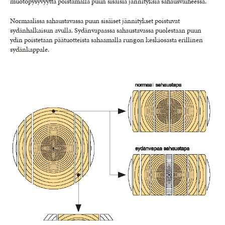
muotopysyvyyttä poistamalla puun sisäisiä jännityksiä sahausvaiheessa.
Normaalissa sahaustavassa puun sisäiset jännitykset poistuvat
sydänhalkaisun avulla. Sydänvapaassa sahaustavassa puolestaan puun
ydin poistetaan päätuotteista sahaamalla rungon keskiosasta erillinen
sydänkappale.