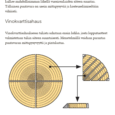
kulkee mahdollisimman lähellä vuosirenkaiden säteen suuntaa.
Tällainen puutavara on usein mittapysyvää ja kosteuselämiseltään
vähäistä.
Vinokvarttisahaus
Vinokvarttisahauksessa tukista sahataan ensin lohko, josta lopputuotteet
valmistetaan tukin säteen suuntaisesti. Menetelmällä voidaan parantaa
puutavaran mittapysyvyyttä ja pintalaatua.