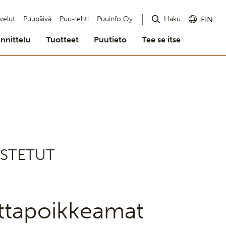
Haku
velut
Puupäivä
Puu-lehti
Puuinfo Oy
FIN
nnittelu
Tuotteet
Puutieto
Tee se itse
OSTETUT
ittapoikkeamat