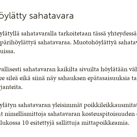
öylätty sahatavara
lätyllä sahatavaralla tarkoitetaan tässä yhteydess
pärihöylättyä sahatavaraa. Muotohöylättyä sahat
uissa.
allisesti sahatavaran kaikilta sivuilta höylätään v
ee sileä eikä siinä näy sahauksen epätasaisuuksia t
janteita.
lätyn sahatavaran yleisimmät poikkileikkausmitat 
t nimellismittoja sahatavaran kosteuspitoisuuden o
lukossa 10 esitettyjä sallittuja mittapoikkeamia.