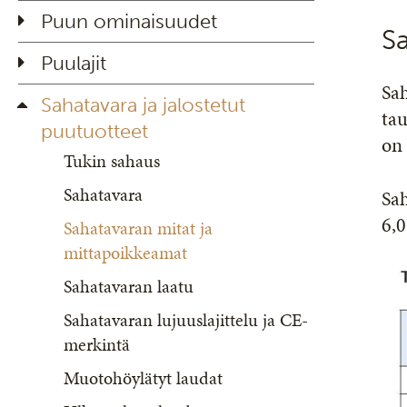
Puun ominaisuudet
S
Puulajit
Sah
Sahatavara ja jalostetut
tau
puutuotteet
on 
Tukin sahaus
Sahatavara
Sah
6,0
Sahatavaran mitat ja
mittapoikkeamat
Sahatavaran laatu
Sahatavaran lujuuslajittelu ja CE-
merkintä
Muotohöylätyt laudat