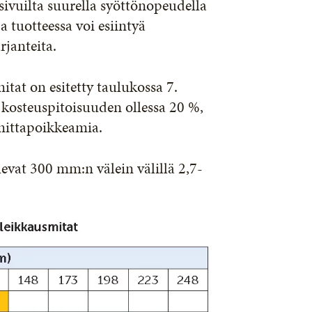
sivuilta suurella syöttönopeudella
a tuotteessa voi esiintyä
rjanteita.
tat on esitetty taulukossa 7.
 kosteuspitoisuuden ollessa 20 %,
a mittapoikkeamia.
evat 300 mm:n välein välillä 2,7-