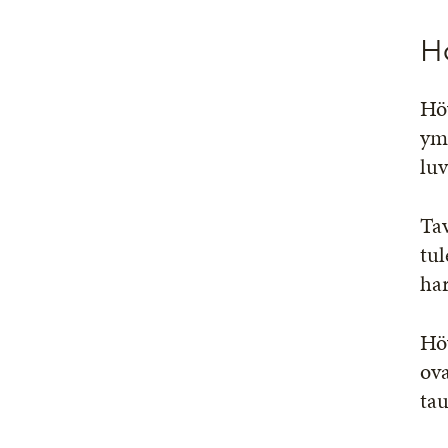
H
Höy
ym
luv
Tav
tul
har
Höy
ova
tau