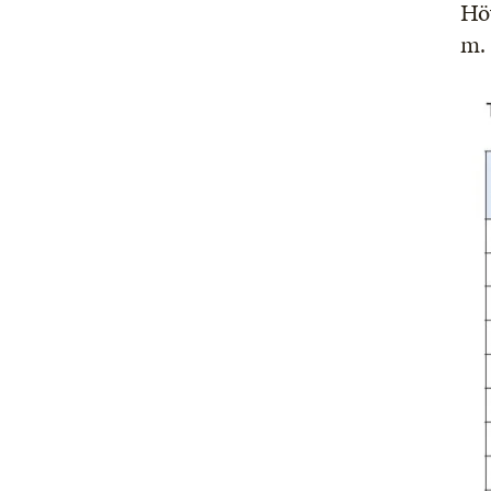
Höy
m.