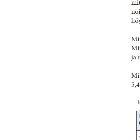
mit
noi
höy
Mit
Mit
ja 
Mit
5,4