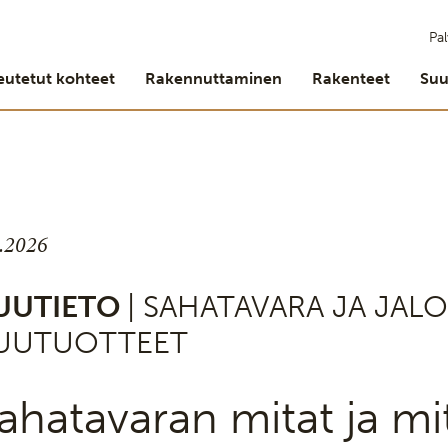
Pal
eutetut kohteet
Rakennuttaminen
Rakenteet
Suu
8.2026
UUTIETO
| SAHATAVARA JA JAL
UUTUOTTEET
ahatavaran mitat ja m