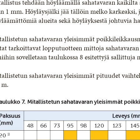
allistus tehdään höyläämällä sahatavaran kaikilta 
n 1 mm. Höyläysjälki jää tällöin melko karkeaksi, j
läämättömiä alueita sekä höyläyksestä johtuvia ha
allistetun sahatavaran yleisimmät poikkileikkausmi
at tarkoittavat lopputuotteen mittoja sahatavaran
niihin sovelletaan taulukossa 8 esitettyjä sallittuj
allistetun sahatavaran yleisimmät pituudet vaihtel
 m.