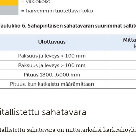
tallistettu sahatavara
allistettu sahatavara on mittatarkaksi karkeahöylät