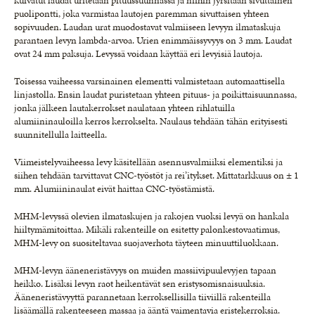
kuivatut laudat uritetaan pituussuunnassa ja niihin jyrsitään sivuttainen
puolipontti, joka varmistaa lautojen paremman sivuttaisen yhteen
sopivuuden. Laudan urat muodostavat valmiiseen levyyn ilmataskuja
parantaen levyn lambda-arvoa. Urien enimmäissyvyys on 3 mm. Laudat
ovat 24 mm paksuja. Levyssä voidaan käyttää eri levyisiä lautoja.
Toisessa vaiheessa varsinainen elementti valmistetaan automaattisella
linjastolla. Ensin laudat puristetaan yhteen pituus- ja poikittaisuunnassa,
jonka jälkeen lautakerrokset naulataan yhteen rihlatuilla
alumiininauloilla kerros kerrokselta. Naulaus tehdään tähän erityisesti
suunnitellulla laitteella.
Viimeistelyvaiheessa levy käsitellään asennusvalmiiksi elementiksi ja
siihen tehdään tarvittavat CNC-työstöt ja rei’itykset. Mittatarkkuus on ± 1
mm. Alumiininaulat eivät haittaa CNC-työstämistä.
MHM-levyssä olevien ilmataskujen ja rakojen vuoksi levyä on hankala
hiiltymämitoittaa. Mikäli rakenteille on esitetty palonkestovaatimus,
MHM-levy on suositeltavaa suojaverhota täyteen minuuttiluokkaan.
MHM-levyn ääneneristävyys on muiden massiivipuulevyjen tapaan
heikko. Lisäksi levyn raot heikentävät sen eristysomisnaisuuksia.
Ääneneristävyyttä parannetaan kerroksellisilla tiiviillä rakenteilla
lisäämällä rakenteeseen massaa ja ääntä vaimentavia eristekerroksia.