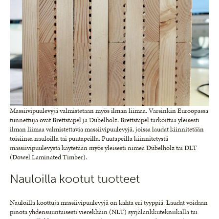
Massiivipuulevyjä valmistetaan myös ilman liimaa. Varsinkin Euroopassa
tunnettuja ovat Brettstapel ja Dübelholz. Brettstapel tarkoittaa yleisesti
ilman liimaa valmistettavia massiivipuulevyjä, joissa laudat kiinnitetään
toisiinsa nauloilla tai puutapeilla. Puutapeilla kiinnitetystä
massiivipuulevystä käytetään myös yleisesti nimeä Dübelholz tai DLT
(Dowel Laminated Timber).
Nauloilla kootut tuotteet
Nauloilla koottuja massiivipuulevyjä on kahta eri tyyppiä. Laudat voidaan
pinota yhdensuuntaisesti vierekkäin (NLT) syrjälankkutekniikalla tai