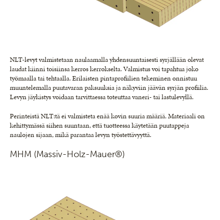
NLT-levyt valmistetaan naulaamalla yhdensuuntaisesti syrjällään olevat
laudat kiinni toisiinsa kerros kerrokselta. Valmistus voi tapahtua joko
työmaalla tai tehtaalla. Erilaisten pintaprofiilien tekeminen onnistuu
muuntelemalla puutavaran paksuuksia ja näkyviin jäävän syrjän profiilia.
Levyn jäykistys voidaan tarvittaessa toteuttaa vaneri- tai lastulevyllä.
Perinteistä NLT:tä ei valmisteta enää kovin suuria määriä. Materiaali on
kehittymässä siihen suuntaan, että tuotteessa käytetään puutappeja
naulojen sijaan, mikä parantaa levyn työstettävyyttä.
MHM (Massiv-Holz-Mauer®)