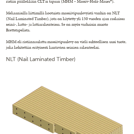
ristiin päällekkäin CLT:n tapaan (MHM – Massiv-Holz-Mauer®).
Mekaanisilla liittimillä kootuista massiivipuulevyistä vanhin on NLT
(Nail Laminated Timber), jota on käytetty yli 150 vuoden ajan raskaissa
seinä-, katto- ja lattiarakenteissa. Se on myös varhaisin muoto
Brettstapelista.
MHM eli ristiinnaulattu massiivipuulevy on vielä suhteellisen uusi tuote,
joka kehitettiin erityisesti kantavien seinien rakenteeksi.
NLT (Nail Laminated Timber)