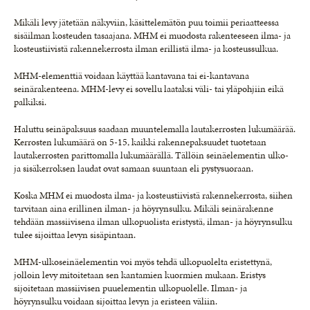
Mikäli levy jätetään näkyviin, käsittelemätön puu toimii periaatteessa
sisäilman kosteuden tasaajana. MHM ei muodosta rakenteeseen ilma- ja
kosteustiivistä rakennekerrosta ilman erillistä ilma- ja kosteussulkua.
MHM-elementtiä voidaan käyttää kantavana tai ei-kantavana
seinärakenteena. MHM-levy ei sovellu laataksi väli- tai yläpohjiin eikä
palkiksi.
Haluttu seinäpaksuus saadaan muuntelemalla lautakerrosten lukumäärää.
Kerrosten lukumäärä on 5-15, kaikki rakennepaksuudet tuotetaan
lautakerrosten parittomalla lukumäärällä. Tällöin seinäelementin ulko-
ja sisäkerroksen laudat ovat samaan suuntaan eli pystysuoraan.
Koska MHM ei muodosta ilma- ja kosteustiivistä rakennekerrosta, siihen
tarvitaan aina erillinen ilman- ja höyrynsulku. Mikäli seinärakenne
tehdään massiivisena ilman ulkopuolista eristystä, ilman- ja höyrynsulku
tulee sijoittaa levyn sisäpintaan.
MHM-ulkoseinäelementin voi myös tehdä ulkopuolelta eristettynä,
jolloin levy mitoitetaan sen kantamien kuormien mukaan. Eristys
sijoitetaan massiivisen puuelementin ulkopuolelle. Ilman- ja
höyrynsulku voidaan sijoittaa levyn ja eristeen väliin.