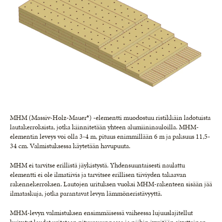
MHM (Massiv-Holz-Mauer®) -elementti muodostuu ristikkäin ladotuista
lautakerroksista, jotka kiinnitetään yhteen alumiininauloilla. MHM-
elementin leveys voi olla 3-4 m, pituus enimmillään 6 m ja paksuus 11,5-
34 cm. Valmistuksessa käytetään havupuuta.
MHM ei tarvitse erillistä jäykistystä. Yhdensuuntaisesti naulattu
elementti ei ole ilmatiivis ja tarvitsee erillisen tiiviyden takaavan
rakennekerroksen. Lautojen urituksen vuoksi MHM-rakenteen sisään jää
ilmataskuja, jotka parantavat levyn lämmöneristävyyttä.
MHM-levyn valmistuksen ensimmäisessä vaiheessa lujuuslajitellut