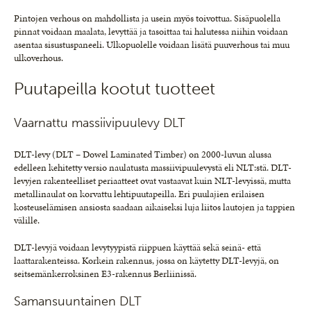
Pintojen verhous on mahdollista ja usein myös toivottua. Sisäpuolella
pinnat voidaan maalata, levyttää ja tasoittaa tai halutessa niihin voidaan
asentaa sisustuspaneeli. Ulkopuolelle voidaan lisätä puuverhous tai muu
ulkoverhous.
Puutapeilla kootut tuotteet
Vaarnattu massiivipuulevy DLT
DLT-levy (DLT – Dowel Laminated Timber) on 2000-luvun alussa
edelleen kehitetty versio naulatusta massiivipuulevystä eli NLT:stä. DLT-
levyjen rakenteelliset periaatteet ovat vastaavat kuin NLT-levyissä, mutta
metallinaulat on korvattu lehtipuutapeilla. Eri puulajien erilaisen
kosteuselämisen ansiosta saadaan aikaiseksi luja liitos lautojen ja tappien
välille.
DLT-levyjä voidaan levytyypistä riippuen käyttää sekä seinä- että
laattarakenteissa. Korkein rakennus, jossa on käytetty DLT-levyjä, on
seitsemänkerroksinen E3-rakennus Berliinissä.
Samansuuntainen DLT