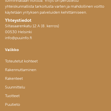
toiminnallaan voittoa. Yritys on perustettu
yhteiskunnallista tarkoitusta varten ja mahdollinen voitto
käytetään yrityksen palveluiden kehittämiseen.
Yhteystiedot
Siltasaarenkatu 12 A (8. kerros)
00530 Helsinki
info@puuinfo.fi
Valikko
Toteutetut kohteet
Rakennuttaminen
Rakenteet
Suunnittelu
Tuotteet
Puutieto