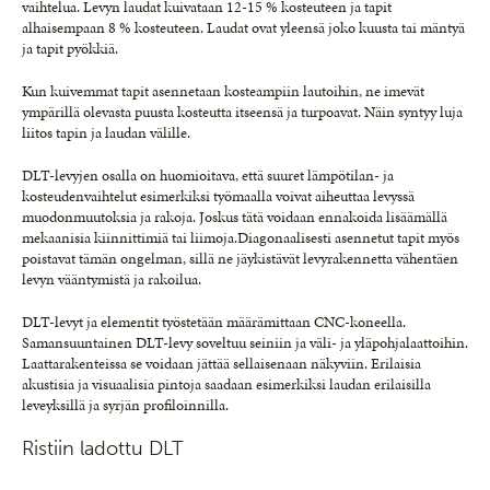
vaihtelua. Levyn laudat kuivataan 12-15 % kosteuteen ja tapit
alhaisempaan 8 % kosteuteen. Laudat ovat yleensä joko kuusta tai mäntyä
ja tapit pyökkiä.
Kun kuivemmat tapit asennetaan kosteampiin lautoihin, ne imevät
ympärillä olevasta puusta kosteutta itseensä ja turpoavat. Näin syntyy luja
liitos tapin ja laudan välille.
DLT-levyjen osalla on huomioitava, että suuret lämpötilan- ja
kosteudenvaihtelut esimerkiksi työmaalla voivat aiheuttaa levyssä
muodonmuutoksia ja rakoja. Joskus tätä voidaan ennakoida lisäämällä
mekaanisia kiinnittimiä tai liimoja.Diagonaalisesti asennetut tapit myös
poistavat tämän ongelman, sillä ne jäykistävät levyrakennetta vähentäen
levyn vääntymistä ja rakoilua.
DLT-levyt ja elementit työstetään määrämittaan CNC-koneella.
Samansuuntainen DLT-levy soveltuu seiniin ja väli- ja yläpohjalaattoihin.
Laattarakenteissa se voidaan jättää sellaisenaan näkyviin. Erilaisia
akustisia ja visuaalisia pintoja saadaan esimerkiksi laudan erilaisilla
leveyksillä ja syrjän profiloinnilla.
Ristiin ladottu DLT