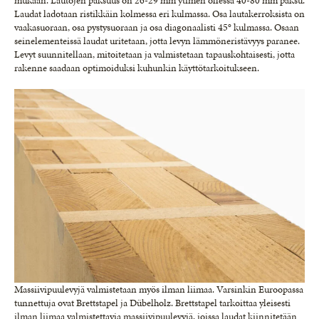
mukaan. Lautojen paksuus on 26-29 mm ytimen ollessa 40-80 mm paksu.
Laudat ladotaan ristikkäin kolmessa eri kulmassa. Osa lautakerroksista on
vaakasuoraan, osa pystysuoraan ja osa diagonaalisti 45° kulmassa. Osaan
seinelementeissä laudat uritetaan, jotta levyn lämmöneristävyys paranee.
Levyt suunnitellaan, mitoitetaan ja valmistetaan tapauskohtaisesti, jotta
rakenne saadaan optimoiduksi kuhunkin käyttötarkoitukseen.
Massiivipuulevyjä valmistetaan myös ilman liimaa. Varsinkin Euroopassa
tunnettuja ovat Brettstapel ja Dübelholz. Brettstapel tarkoittaa yleisesti
ilman liimaa valmistettavia massiivipuulevyjä, joissa laudat kiinnitetään