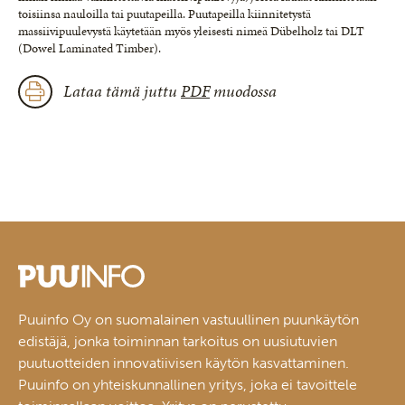
toisiinsa nauloilla tai puutapeilla. Puutapeilla kiinnitetystä
massiivipuulevystä käytetään myös yleisesti nimeä Dübelholz tai DLT
(Dowel Laminated Timber).
Lataa tämä juttu
PDF
muodossa
Puuinfo Oy on suomalainen vastuullinen puunkäytön
edistäjä, jonka toiminnan tarkoitus on uusiutuvien
puutuotteiden innovatiivisen käytön kasvattaminen.
Puuinfo on yhteiskunnallinen yritys, joka ei tavoittele