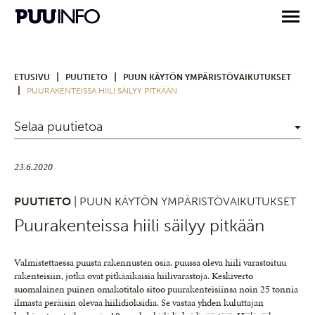
|
|
ETUSIVU
PUUTIETO
PUUN KÄYTÖN YMPÄRISTÖVAIKUTUKSET
|
PUURAKENTEISSA HIILI SÄILYY PITKÄÄN
Selaa puutietoa
23.6.2020
PUUTIETO
| PUUN KÄYTÖN YMPÄRISTÖVAIKUTUKSET
Puurakenteissa hiili säilyy pitkään
Valmistettaessa puusta rakennusten osia, puussa oleva hiili varastoituu
rakenteisiin, jotka ovat pitkäaikaisia hiilivarastoja. Keskiverto
suomalainen puinen omakotitalo sitoo puurakenteisiinsa noin 25 tonnia
ilmasta peräisin olevaa hiilidioksidia. Se vastaa yhden kuluttajan