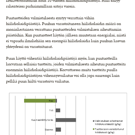
keskivertoautoilun noin 10 vuoden hiilidioksidipäästöjä. Hiili säilyy
rakenteissa parhaimmillaan satoja vuosia.
Puutuotteiden valmistuksesta syntyy verrattain vähän
hiilidioksidipäästöjä. Puuhun varastoituneen hiilidioksidin määrä on
moninkertainen verrattuna puutuotteiden valmistuksen aiheuttamiin
päästöihin. Kun puutuotteet käytön jälkeen muutetaan energiaksi, niistä
ei vapaudu ilmakehään sen enempää hiilidioksidia kuin puuhun kasvun
yhteydessä on varastoitunut.
Puun käyttö vähentää hiilidioksidipäästöjä myös, kun puutuotteilla
korvataan sellaisia tuotteita, joiden valmistuksesta aiheutuu puutuotteita
enemmän hiilidioksidipäästöjä. Korvattaessa muita tuotteita puulla
hiilidioksidipäästöjen vähennysvaikutus voi olla jopa suurempi kuin
pelkkä puun hiiltä varastoiva vaikutus.