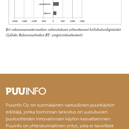
Eri rakennusmateriaalien valmistuksen aiheuttamat hiilidioksidipäästöt
(Lähde: Rakennustiedon RT -ympäristöselosteet)
Puuinfo Oy on suomalainen vastuullinen puunkäytön
edistäjä, jonka toiminnan tarkoitus on uusiutuvien
puutuotteiden innovatiivisen käytön kasvattaminen.
Puuinfo on yhteiskunnallinen yritys, joka ei tavoittele