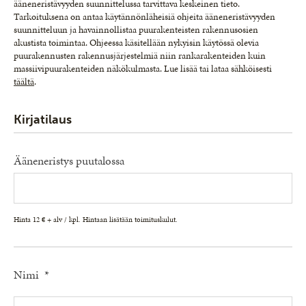
ääneneristävyyden suunnittelussa tarvittava keskeinen tieto.
Tarkoituksena on antaa käytännönläheisiä ohjeita ääneneristävyyden
suunnitteluun ja havainnollistaa puurakenteisten rakennusosien
akustista toimintaa. Ohjeessa käsitellään nykyisin käytössä olevia
puurakennusten rakennusjärjestelmiä niin rankarakenteiden kuin
massiivipuurakenteiden näkökulmasta. Lue lisää tai lataa sähköisesti
täältä
.
Kirjatilaus
Ääneneristys puutalossa
Hinta 12 € + alv / kpl. Hintaan lisätään toimituskulut.
Nimi
*