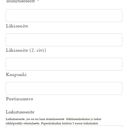
Toimitusosoite
*
Lähiosoite
Lähiosoite (2. rivi)
Kaupunki
Postinumero
Laskutusosoite
Laskutusosoite, jos on eri kuin toimitusosoite. Sähköinenlaskutus ja laskut
sähköpostilla veloituksetta. Paperilaskuihin lisätään 5 euron laskutuslisä.