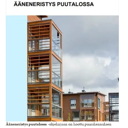
Ääneneristys puutalossa
-ohjekirjaan on koottu puurakennuksen