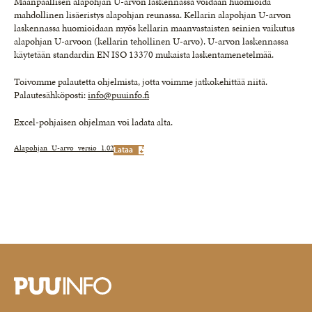
Maanpäällisen alapohjan U-arvon laskennassa voidaan huomioida
mahdollinen lisäeristys alapohjan reunassa. Kellarin alapohjan U-arvon
laskennassa huomioidaan myös kellarin maanvastaisten seinien vaikutus
alapohjan U-arvoon (kellarin tehollinen U-arvo). U-arvon laskennassa
käytetään standardin EN ISO 13370 mukaista laskentamenetelmää.
Toivomme palautetta ohjelmista, jotta voimme jatkokehittää niitä.
Palautesähköposti:
info@puuinfo.fi
Excel-pohjaisen ohjelman voi ladata alta.
Alapohjan_U-arvo_versio_1.02
Lataa