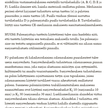
säädellään vaatimustaulukoissa esitetyillä tarvikeluokilla (A, B, C, D, E ja
F). Luokka ilmaisee sitä, kuinka materiaali osallistuu paloon. Merkinnän
perässä olevat kirjaimet tarkoittava savun tuottoa (s) ja palavien
pisaroiden ja osien tuottoa (d). Puulla voidaan yleensä saavuttaa
tarvikeluokka D ja palosuojatulla puulla tarvikeluokka B. Tarvikeluokka
löytyy aina tuotteen CE-merkinnän mukaisesta suoritustasoilmoituksesta.
HUOM: Palosuojattuja tuotteita käytettäessä tulee aina huolehtia siitä,
että tuotetta käytetään sen testauksen mukaisella tavalla. Jos palosuoja-
aine on testattu umpinaisella pinnalla, se ei välttämättä saa aikaan samaa
suojausvaikutusta ritilämäisellä pinnalla.
P2-paluokassa yli kaksikerroksisissa rakennuksissa puurakenteet tulee
usein suojaverhota. Suojaverhouksella tarkoitetaan rakennusosan pinnan
muodostamaa osaa, joka suojaa alustaansa määrätyn ajan syttymiseltä,
hiiltymiseltä tai muulta vaurioitumiselta. Suojaverhouksen tarkoituksena
on palon kehittymisen rajoittaminen tietyn ajan tapauksissa, joissa
rakennusosassa käytetyt tarvikkeet vaaraa aiheuttavasti osallistuvat
paloon. Suomessa palomääräysten taulukkomitoituksen mukaisessa
suunnittelussa ovat käytössä suojaverhousluokat K
10 (suojausaika 10
2
min) ja K
30 (suojausaika 30 min). Luokkamerkinnän alaindeksi viittaa
2
suojaverhouksen takana olevaan alustaan. Alaindeksi 2 tarkoittaa, että
kyseistä suojaverhousta voidaan käyttää kaikilla alustoilla riippumatta
alustan tyypistä ja tiheydestä. Suojaverhousluokan lisäksi määräyksissä