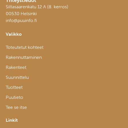
Yhteystiedot
Siltasaarenkatu 12 A (8. kerros)
00530 Helsinki
info@puuinfo.fi
Valikko
Toteutetut kohteet
Rakennuttaminen
Rakenteet
Suunnittelu
Tuotteet
Puutieto
Tee se itse
Linkit