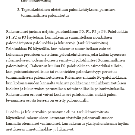
taulukkomitoitus)
Tapauskohtainen oletettuun palonkehitykseen perustuva
toiminnallinen palomitoitus
Rakennukset jaetaan neljään paloluokkaan P0, P1, P2 ja P3. Paloluokkia
P1, P2 ja P3 käytetään, kun rakennus suunnitellaan noudattaen
palomääräysten paloluokkia ja lukuarvoja (taulukkomitoitus).
Paloluokkaa P0 käytetään, kun rakennus suunnitellaan osin tai
kokonaan perustuen oletettuun palonkehitykseen, joka kattaa kyseisessä
rakennuksessa todennäköisesti esiintyvät palotilanteet (toiminnallinen
palomitoitus). Rakennus kuuluu P0-paloluokkaan esimerkiksi silloin,
kun poistumisturvallisuus tai rakenteiden palonkestävyys perustuu
toiminnalliseen palomitoitukseen. Rakennus ei kuulu P0-paloluokkaan,
kun kokonaisuuden kannalta vähäistä poikkeamaa taulukkomitoituksen
luokista ja lukuarvoista perustellaan toiminnallisella palomitoituksella.
Rakennuksen eri osat voivat kuulua eri paloluokkiin, mikäli palon
leviäminen osasta toiseen on estetty palomuurilla.
Luokka- ja lukuarvoihin perustuvaa eli ns. taulukkomitoitusta
käytettäessä rakennuksen katsotaan täyttävän paloturvallisuuden
kannalta olennaiset vaatimukset, kun rakennus yksityiskohdissaan täyttää
asetuksessa annetut luokka- ja lukuarvot.