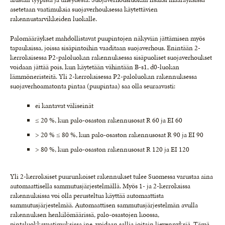
asetetaan vaatimuksia suojaverhouksessa käytettävien
rakennustarvikkeiden luokalle.
Palomääräykset mahdollistavat puupintojen näkyviin jättämisen myös
tapauksissa, joissa sisäpintoihin vaaditaan suojaverhous. Enintään 2-
kerroksisessa P2-paloluokan rakennuksessa sisäpuoliset suojaverhoukset
voidaan jättää pois, kun käytetään vähintään B-s1, d0-luokan
lämmöneristeitä. Yli 2-kerroksisessa P2-paloluokan rakennuksessa
suojaverhoamatonta pintaa (puupintaa) saa olla seuraavasti:
ei kantavat väliseinät
≤ 20 %, kun palo-osaston rakennusosat R 60 ja EI 60
> 20 % ≤ 80 %, kun palo-osaston rakennusosat R 90 ja EI 90
> 80 %, kun palo-osaston rakennusosat R 120 ja EI 120
Yli 2-kerroksiset puurunkoiset rakennukset tulee Suomessa varustaa aina
automaattisella sammutusjärjestelmällä. Myös 1- ja 2-kerroksissa
rakennuksissa voi olla perusteltua käyttää automaattista
sammutusjärjestelmää. Automaattisen sammutusjärjestelmän avulla
rakennuksen henkilömäärissä, palo-osastojen koossa,
pintaluokkavaatimuksissa jne. voidaan sallia joitain lievennyksiä. Tämä