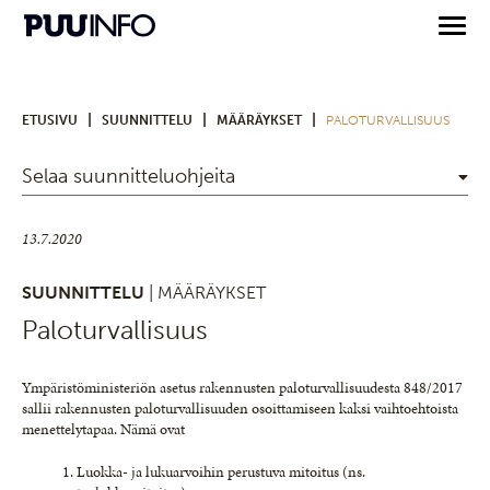
|
|
|
ETUSIVU
SUUNNITTELU
MÄÄRÄYKSET
PALOTURVALLISUUS
Selaa suunnitteluohjeita
13.7.2020
SUUNNITTELU
| MÄÄRÄYKSET
Paloturvallisuus
Ympäristöministeriön asetus rakennusten paloturvallisuudesta 848/2017
sallii rakennusten paloturvallisuuden osoittamiseen kaksi vaihtoehtoista
menettelytapaa. Nämä ovat
Luokka- ja lukuarvoihin perustuva mitoitus (ns.