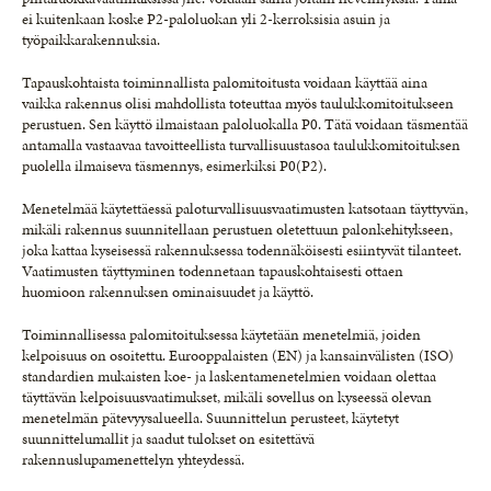
ei kuitenkaan koske P2-paloluokan yli 2-kerroksisia asuin ja
työpaikkarakennuksia.
Tapauskohtaista toiminnallista palomitoitusta voidaan käyttää aina
vaikka rakennus olisi mahdollista toteuttaa myös taulukkomitoitukseen
perustuen. Sen käyttö ilmaistaan paloluokalla P0. Tätä voidaan täsmentää
antamalla vastaavaa tavoitteellista turvallisuustasoa taulukkomitoituksen
puolella ilmaiseva täsmennys, esimerkiksi P0(P2).
Menetelmää käytettäessä paloturvallisuusvaatimusten katsotaan täyttyvän,
mikäli rakennus suunnitellaan perustuen oletettuun palonkehitykseen,
joka kattaa kyseisessä rakennuksessa todennäköisesti esiintyvät tilanteet.
Vaatimusten täyttyminen todennetaan tapauskohtaisesti ottaen
huomioon rakennuksen ominaisuudet ja käyttö.
Toiminnallisessa palomitoituksessa käytetään menetelmiä, joiden
kelpoisuus on osoitettu. Eurooppalaisten (EN) ja kansainvälisten (ISO)
standardien mukaisten koe- ja laskentamenetelmien voidaan olettaa
täyttävän kelpoisuusvaatimukset, mikäli sovellus on kyseessä olevan
menetelmän pätevyysalueella. Suunnittelun perusteet, käytetyt
suunnittelumallit ja saadut tulokset on esitettävä
rakennuslupamenettelyn yhteydessä.