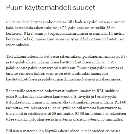
Puun käyttömahdollisuudet
Puuta voidaan käyttää runkomateriaalilla kaikissa paloluokissa enintään
kaksikerroksisia rakennuksissa ja P2-paloluokassa enintään 28 m
korkeissa (8 krs) asuin ja työpaikkarakennuksissa ja enintään 14 metriä
korkeissa (4 krs) muissa kuin asuin- ja työpaikkakäyttöön tarkoitetuissa
rakennuksissa.
Taulukkomitoitusta käytettäessä rakennuksen palokuorma määräytyy P2-
ja P3-paloluokissa rakennuksen käyttötarkoituksen mukaan ja P1-
paloluokassa palokuormaryhmän mukaan. Puurungon palokuormaa ei
tarvitse erikseen laskea, vaan se on otettu valmiiksi huomioon
käyttötarkoituksen ja palokuormaryhmien mukaisissa palokuormissa.
Rakenteille asetetut palonkestovaatimukset ilmaistaan REI-luokkina,
jossa R tarkoittaa rakenteen kantavuutta, E tiiviyttä ja I eristävyyttä.
Palonkestoaika ilmaistaan numerolla vaatimuksen perässä. Esim. REI 60
tarkoittaa, että rakenteen tulee säilyttää palotilanteessa kantavuutensa,
tiiviytensä ja eristävyytensä 60 minuuttia. EI 30 tarkoittaa, että rakenteen
tulee säilyttää palotilanteessa tiiviytensä ja eristävyytensä 30 minuuttia.
Erilaisten materiaalien käyttöä rakennuksen ja rakenteiden eri osissa