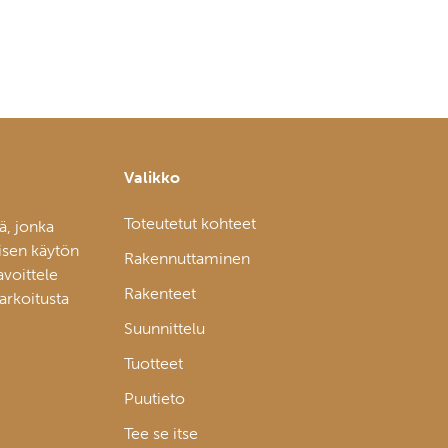
Valikko
Toteutetut kohteet
ä, jonka
isen käytön
Rakennuttaminen
avoittele
Rakenteet
tarkoitusta
Suunnittelu
Tuotteet
Puutieto
Tee se itse