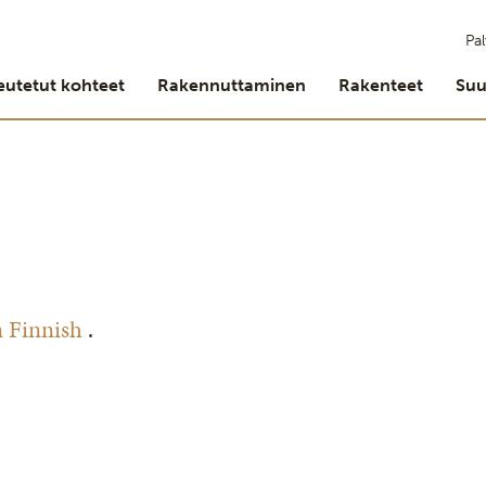
Pal
eutetut kohteet
Rakennuttaminen
Rakenteet
Suu
n Finnish
.