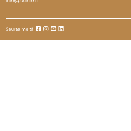
info@puuinfo.fi
Seuraa meitä