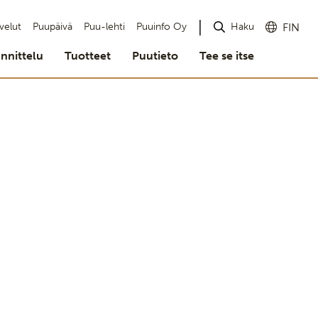
Haku
velut
Puupäivä
Puu-lehti
Puuinfo Oy
FIN
nnittelu
Tuotteet
Puutieto
Tee se itse