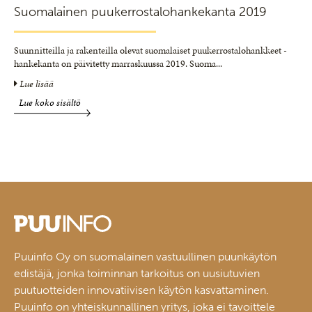
Suomalainen puukerrostalohankekanta 2019
Suunnitteilla ja rakenteilla olevat suomalaiset puukerrostalohankkeet -
hankekanta on päivitetty marraskuussa 2019. Suoma
...
Lue lisää
Lue koko sisältö
Puuinfo Oy on suomalainen vastuullinen puunkäytön
edistäjä, jonka toiminnan tarkoitus on uusiutuvien
puutuotteiden innovatiivisen käytön kasvattaminen.
Puuinfo on yhteiskunnallinen yritys, joka ei tavoittele