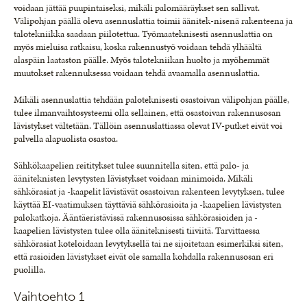
voidaan jättää puupintaiseksi, mikäli palomääräykset sen sallivat.
Välipohjan päällä oleva asennuslattia toimii äänitek-nisenä rakenteena ja
talotekniikka saadaan piilotettua. Työmaateknisesti asennuslattia on
myös mieluisa ratkaisu, koska rakennustyö voidaan tehdä ylhäältä
alaspäin laataston päälle. Myös talotekniikan huolto ja myöhemmät
muutokset rakennuksessa voidaan tehdä avaamalla asennuslattia.
Mikäli asennuslattia tehdään paloteknisesti osastoivan välipohjan päälle,
tulee ilmanvaihtosysteemi olla sellainen, että osastoivan rakennusosan
lävistykset vältetään. Tällöin asennuslattiassa olevat IV-putket eivät voi
palvella alapuolista osastoa.
Sähkökaapelien reititykset tulee suunnitella siten, että palo- ja
ääniteknisten levytysten lävistykset voidaan minimoida. Mikäli
sähkörasiat ja -kaapelit lävistävät osastoivan rakenteen levytyksen, tulee
käyttää EI-vaatimuksen täyttäviä sähkörasioita ja -kaapelien lävistysten
palokatkoja. Ääntäeristävissä rakennusosissa sähkörasioiden ja -
kaapelien lävistysten tulee olla ääniteknisesti tiiviitä. Tarvittaessa
sähkörasiat koteloidaan levytyksellä tai ne sijoitetaan esimerkiksi siten,
että rasioiden lävistykset eivät ole samalla kohdalla rakennusosan eri
puolilla.
Vaihtoehto 1