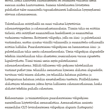
selvää, koska kantavien rakennusosien rei’ittäminen vaikuttaa usein
suoraan niiden kantavuuteen. Samoin taloteknisten lävistysten
palokatkot tulee suunnitella tapauskohtaisesti kulloinkin kysymyksessä
olevaan rakennusosaan.
Talotekniikan reitityksillä on suuri vaikutus käytettäviin
rakennetyyppeihin ja rakennuskustannuksiin. Tämän takia on erittäin
tärkeää, että reititykset suunnitellaan huolellisesti jo suunnittelun
varhaisessa vaiheessa. Erityisesti välipohja, jolla on ääni- ja paloteknisiä
vaatimuksia, saattaa ajautua väärillä valinnoilla ja suunnittelu-ratkaisuilla
erittäin kalliiksi. Puurakenteisissa välipohjissa on luonnostaan ääni- ja
palotekniikan takia useita rakennekerroksia. Usein välipohjan alapuolelle
tehdään äänitekniikan takia akustisten jousirankojen varaan ripustettu
kipsilevykatto. Tämä toimii usein myös paloteknisenä
rakennekerroksena. Mikäli tällaisessa väli-pohjassa talotekniikan
vaatimat putket yms. tekniikka asennetaan kyseisen alakaton alapuolelle,
tarvitaan vielä toinen alakatto, jos tekniikka halutaan piilottaa ja
kattopintaan halutaan jotakin sisustuksellisia tuotteita. Päällekkäisten
alakattojen tekeminen johtaa hyvin kalliiseen rakenneratkaisuun, koska
alakatot tehdään paikalla rakentaen.
Kokoontumis- ja toimistotilojen puurakenteisissa välipohjissa
suositellaan käytettäväksi asennuslattiaa. Asennuslattian ansiosta
esimerkiksi CLT-levyrakenteisen välipohjan alapinta (kattopinta)