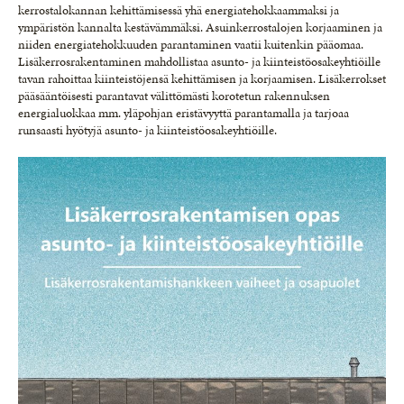
kerrostalokannan kehittämisessä yhä energiatehokkaammaksi ja
ympäristön kannalta kestävämmäksi. Asuinkerrostalojen korjaaminen ja
niiden energiatehokkuuden parantaminen vaatii kuitenkin pääomaa.
Lisäkerrosrakentaminen mahdol­listaa asunto- ja kiinteistöosakeyhtiöille
tavan rahoittaa kiinteistöjensä kehittämisen ja korjaamisen. Lisäkerrokset
pääsääntöisesti parantavat välittömästi korotetun rakennuksen
energialuokkaa mm. yläpohjan eristävyyttä paranta­malla ja tarjoaa
runsaasti hyötyjä asunto- ja kiinteistöosakeyhtiöille.