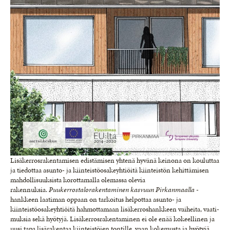
Lisäkerrosrakentamisen edistämisen yhtenä hyvänä keinona on kouluttaa
ja tiedottaa asunto- ja kiinteis­töosakeyhtiöitä kiinteistön kehittämisen
mahdolli­suuksista korottamalla olemassa olevia
rakennuksia.
Puukerrostalorakentaminen kasvuun Pirkanmaalla
-
hankkeen laatiman oppaan on tarkoitus helpottaa asunto- ja
kiinteistöosakeyhtiöitä hahmottamaan lisäkerroshankkeen vaiheita, vaati­
muksia sekä hyötyjä. Lisäkerrosrakentaminen ei ole enää kokeellinen ja
uusi tapa lisärakentaa kiinteistöjen tontille, vaan kokemusta ja hyötyjä