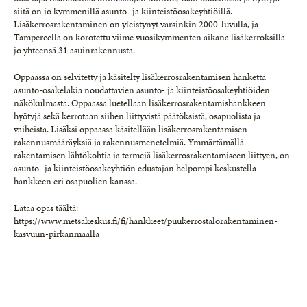
siitä on jo kymme­nillä asunto- ja kiinteistöosakeyhtiöillä.
Lisäkerrosrakentaminen on yleistynyt varsinkin 2000-luvulla, ja
Tampereella on korotettu viime vuosikymmenten aikana lisäkerroksilla
jo yhteensä 31 asuinrakennusta.
Oppaassa on selvitetty ja käsitelty lisäkerrosrakentamisen hanketta
asunto-osakelakia noudattavien asunto- ja kiinteistöosakeyhtiöiden
näkökulmasta. Oppaassa luetellaan lisäkerrosrakentamishankkeen
hyötyjä sekä kerrotaan siihen liittyvistä päätöksistä, osapuolista ja
vaiheista. Lisäksi oppaassa käsitellään lisäkerrosrakentamisen
rakennusmääräyksiä ja rakennusmenetelmiä. Ymmärtämällä
rakentamisen lähtökohtia ja termejä lisäkerrosrakentamiseen liittyen, on
asunto- ja kiinteistöosakeyhtiön edustajan helpompi keskustella
hankkeen eri osapuolien kanssa.
Lataa opas täältä:
https://www.metsakeskus.fi/fi/hankkeet/puukerrostalorakentaminen-
kasvuun-pirkanmaalla