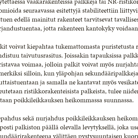
tettäessä vaakarakenteissa palkkeja tai NR-ristikoi
mioida seuraavassa esitettyjä stabiliteettiin liitt
tuen edellä mainitut rakenteet tarvitsevat tavallise
rjandustuentaa, jotta rakenteen kantokyky voidaa
kit voivat kiepahtaa tukemattomasta puristetusta 
distuu taivutusrasitus. Joissakin tapauksissa palkk
istavaa voimaa, jolloin palkit voivat myös nurjaht
merkiksi silloin, kun yläpohjan sekundääripalkke
uttaistuentaan ja samalla ne kantavat myös vesika
eutetaan ristikkorakenteisista palkeista, tulee nii
staan poikkileikkauksen heikommassa suunnassa.
epahdus sekä nurjahdus poikkileikkauksen heikom
posti palkiston päällä olevalla levytyksellä, joka u
undäärirakenteena välittäen pystysuuntaisen kuorm