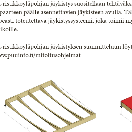
ristikkoyläpohjan jäykistys suositellaan tehtäväk
paarteen päälle asennettavien jäykisteen avulla. Tä
easti toteutettava jäykistyssysteemi, joka toimii
tikoille.
ristikkoyläpohjan jäykistyksen suunnitteluun löyt
w.puuinfo.fi/mitoitusohjelmat