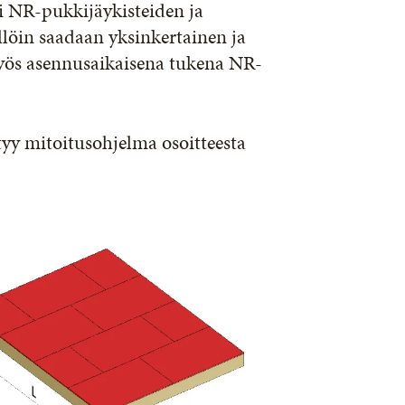
si NR-pukkijäykisteiden ja
llöin saadaan yksinkertainen ja
 myös asennusaikaisena tukena NR-
yy mitoitusohjelma osoitteesta