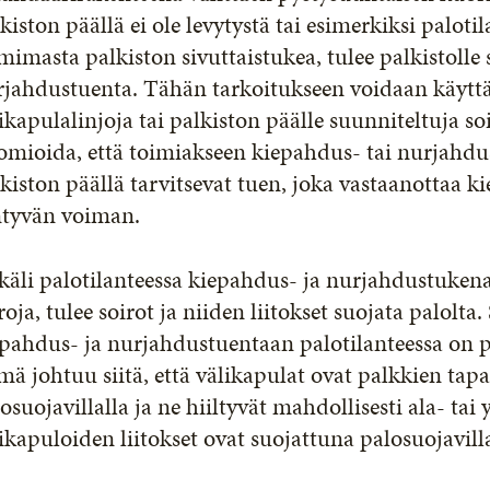
kiston päällä ei ole levytystä tai esimerkiksi paloti
mimasta palkiston sivuttaistukea, tulee palkistolle 
jahdustuenta. Tähän tarkoitukseen voidaan käyttää
ikapulalinjoja tai palkiston päälle suunniteltuja so
mioida, että toimiakseen kiepahdus- tai nurjahdus
kiston päällä tarvitsevat tuen, joka vastaanottaa 
ntyvän voiman.
äli palotilanteessa kiepahdus- ja nurjahdustukena
roja, tulee soirot ja niiden liitokset suojata palolta
pahdus- ja nurjahdustuentaan palotilanteessa on pa
ä johtuu siitä, että välikapulat ovat palkkien tap
osuojavillalla ja ne hiiltyvät mahdollisesti ala- ta
ikapuloiden liitokset ovat suojattuna palosuojavill