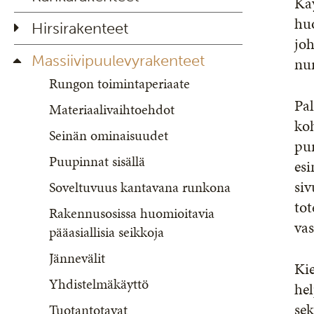
Käy
huo
Hirsirakenteet
joh
Massiivipuulevyrakenteet
nu
Rungon toimintaperiaate
Pal
Materiaalivaihtoehdot
koh
Seinän ominaisuudet
pur
Puupinnat sisällä
esi
siv
Soveltuvuus kantavana runkona
tot
Rakennusosissa huomioitavia
va
pääasiallisia seikkoja
Jännevälit
Ki
Yhdistelmäkäyttö
hel
sek
Tuotantotavat