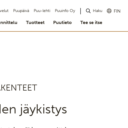
Haku
velut
Puupäivä
Puu-lehti
Puuinfo Oy
FIN
nnittelu
Tuotteet
Puutieto
Tee se itse
AKENTEET
den jäykistys