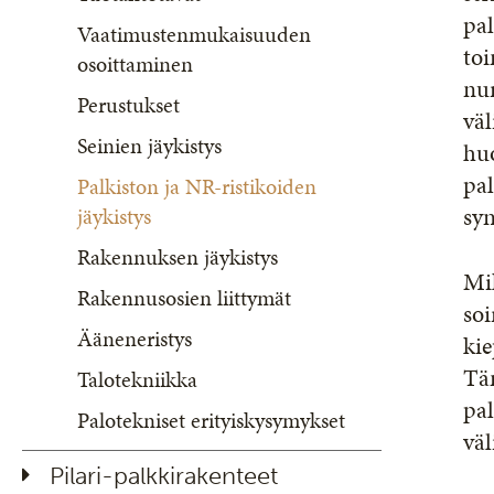
pal
Vaatimustenmukaisuuden
toi
osoittaminen
nur
Perustukset
väl
Seinien jäykistys
huo
pal
Palkiston ja NR-ristikoiden
sy
jäykistys
Rakennuksen jäykistys
Mik
Rakennusosien liittymät
soi
Ääneneristys
kie
Täm
Talotekniikka
pal
Palotekniset erityiskysymykset
väl
Pilari-palkkirakenteet