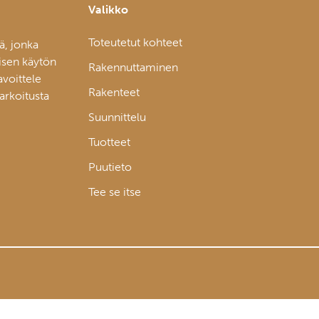
Valikko
Toteutetut kohteet
ä, jonka
isen käytön
Rakennuttaminen
avoittele
Rakenteet
tarkoitusta
Suunnittelu
Tuotteet
Puutieto
Tee se itse