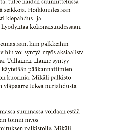
ta, tulee näiden suunnittelussa
yviä seikkoja. Hoikkuudestaan
sti kiepahdus- ja
n hyödyntää kokonaisuudessaan.
reunastaan, kun palkkeihin
eihin voi syntyä myös aksiaalista
aa. Tällainen tilanne syntyy
ja käytetään pääkannattimien
ton kuormia. Mikäli palkisto
den yläpaarre tukea nurjahdusta
massa suunnassa voidaan estää
sein toimii myös
ituksen palkistolle. Mikäli