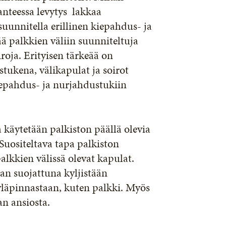
lanteessa levytys lakkaa
suunnitella erillinen kiepahdus- ja
 palkkien väliin suunniteltuja
iroja. Erityisen tärkeää on
tukena, välikapulat ja soirot
kiepahdus- ja nurjahdustukiin
 käytetään palkiston päällä olevia
. Suositeltava tapa palkiston
lkkien välissä olevat kapulat.
aan suojattuna kyljistään
i yläpinnastaan, kuten palkki. Myös
an ansiosta.