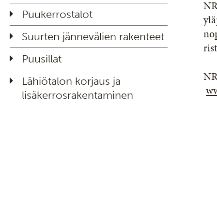
NR-
Puukerrostalot
ylä
nop
Suurten jännevälien rakenteet
ris
Puusillat
NR-
Lähiötalon korjaus ja
ww
lisäkerrosrakentaminen