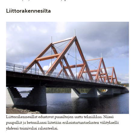
Liittorakennesilta
Liittorakennesillat edustavat puusiltojen uut­ta tekniikkaa. Niissä
puupalkit ja betonikansi lii­tetään erikoistartuntaelinten välityksellä
yhdessä toimivaksi rakenteeksi.