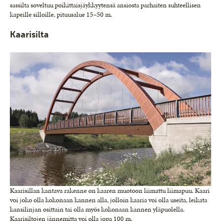
sassilta soveltuu poikittaisjäykkyytensä ansiosta parhaiten suhteellisen
kapeille silloille, pituus­alue 15–50 m.
Kaarisilta
Kaarisillan kantava rakenne on kaaren muo­toon liimattu liimapuu. Kaari
voi joko olla ko­konaan kannen alla, jolloin kaaria voi olla useita, leikata
kansilinjan osittain tai olla myös kokonaan kannen yläpuolella.
Kaarisiltojen jännemitta voi olla jopa 100 m.