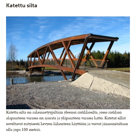
Katettu silta
Katettu silta on rakennetyypiltään yleensä ris­tikkosilta, jossa ristikon
alapaarteen varassa on ajorata ja yläpaarteen varassa katto. Katetut sillat
soveltuvat erityisesti kevyen liikenteen käyttöön ja voivat jännemitaltaan
olla jopa 100 metriä.