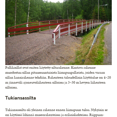
Palkkisillat ovat eniten käytetty siltarakenne. Kantava rakenne
muodostuu sillan pituussuun­taisista liimapuupalkeista, joiden varaan
sillan kansirakenne tehdään. Rakenteen taloudellisin käyttöalue on 4–20
m jänneväli ajoneuvoliiken­teen silloissa ja 3–30 m kevyen liikenteen
silloissa.
Tukiansassilta
Tukiansassilta oli yleinen rakenne ennen lii­mapuun tuloa. Nykyisin se
on käytössä lähinnä museorakenteissa ja erikoiskohteissa. Riippuan­