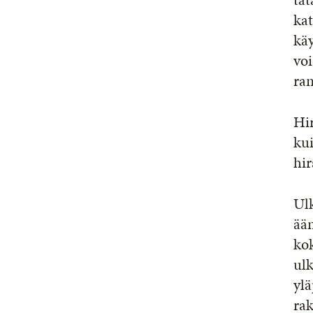
kat
käy
vo
ran
Hir
kui
hir
Ul
ään
ko
ulk
ylä
rak