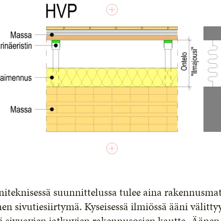
iteknisessä suunnittelussa tulee aina rakennusma
en sivutiesiirtymä. Kyseisessä ilmiössä ääni välitt
ä sivuavien jatkuvien rakennusosien kautta. Äänen