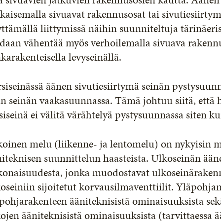
kaisemalla sivuavat rakennusosat tai sivutiesiirt
ttämällä liittymissä näihin suunniteltuja tärinäeri
idaan vähentää myös verhoilemalla sivuava rakenn
karakenteisella levyseinällä.
siseinässä äänen sivutiesiirtymä seinän pystysuunn
n seinän vaakasuunnassa. Tämä johtuu siitä, että h
siseinä ei välitä värähtelyä pystysuunnassa siten k
koinen melu (liikenne- ja lentomelu) on nykyisin 
iteknisen suunnittelun haasteista. Ulkoseinän ään
konaisuudesta, jonka muodostavat ulkoseinärakenne
oseiniin sijoitetut korvausilmaventtiilit. Yläpohj
pohjarakenteen ääniteknisistä ominaisuuksista se
ojen ääniteknisistä ominaisuuksista (tarvittaessa