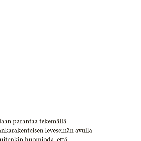
idaan parantaa tekemällä
ankarakenteisen leveseinän avulla
 kuitenkin huomioda, että