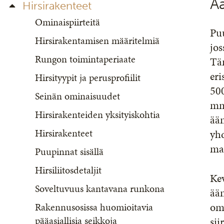
Ä
Hirsirakenteet
Ominaispiirteitä
Pu
Hirsirakentamisen määritelmiä
jos
Rungon toimintaperiaate
Täm
eri
Hirsityypit ja perusprofiilit
50
Seinän ominaisuudet
mm
Hirsirakenteiden yksityiskohtia
ää
Hirsirakenteet
yhd
mat
Puupinnat sisällä
Hirsiliitosdetaljit
Ke
Soveltuvuus kantavana runkona
ään
omi
Rakennusosissa huomioitavia
pääasiallisia seikkoja
sii