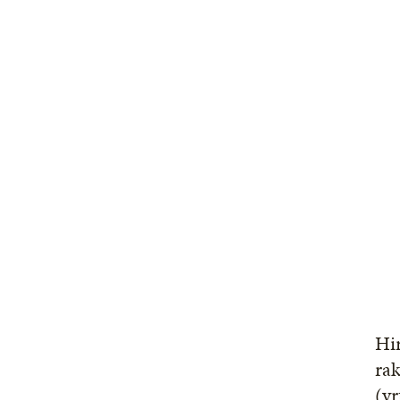
Hir
rak
(vr