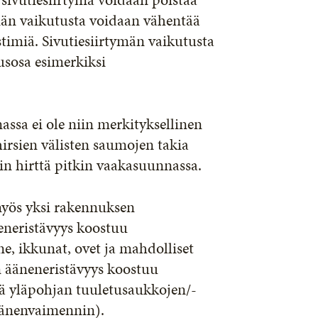
ymän vaikutusta voidaan vähentää
stimiä. Sivutiesiirtymän vaikutusta
usosa esimerkiksi
assa ei ole niin merkityksellinen
irsien välisten saumojen takia
uin hirttä pitkin vaakasuunnassa.
myös yksi rakennuksen
eneristävyys koostuu
, ikkunat, ovet ja mahdolliset
an ääneneristävyys koostuu
kä yläpohjan tuuletusaukkojen/-
 äänenvaimennin).