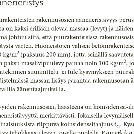
äneneristys
urakenteisten rakennusosien ääneneristävyys perus
sa on kaksi erillään olevaa massaa (levyt) ja näiden
ä johtuu siitä, että puurakenteisissa rakennusosiss
stystä varten. Huoneistojen välisen betonirakenteis
2
0 kg/m
(paksuus 200 mm), jotta seinällä saavuteta
2
 paksu massiivipuulevy painaa noin 100 kg/m
, 
nitekninen suunnittelu ei tule kysymykseen puurak
istelmässä massan lisäys parantaa rakennusosan ään
alilla äänentaajuuksilla.
vyiden rakennusosien haasteena on koinsidenssi-il
eneristävyyttä merkittävästi. Jokaisella levymäisel
naisuuksista riippuva koinsidenssitaajuus f
. Kys
cr
rtyy tehokkaasti levyn toiselle puolelle. Esimerki