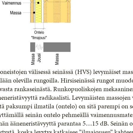
neistojen välisessä seinässä (HVS) levymäiset ma
llään olevilla rungoilla. Hirsiseinässä rungot muodo
evasta rankaseinästä. Runkopuoliskojen mekaanine
eneristävyyttä radikaalisti. Levymäisten massojen v
ä paksumpi ilmatila (ontelo) on sitä parempi on s
ttämällä seinän ontelo pehmeällä vaimennusmateriaa
nän ääneneristävyyttä parantaa 5…15 dB. Seinän on
ytystä, koska levytys katkaisee ”ilmajousen” kaht