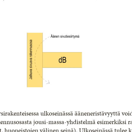
sirakenteisessa ulkoseinässä ääneneristävyyttä vo
ennusosasta jousi-massa-yhdistelmä esimerkiksi r
t. huoneistojen välinen seinä). Ulkoseinässä tulee