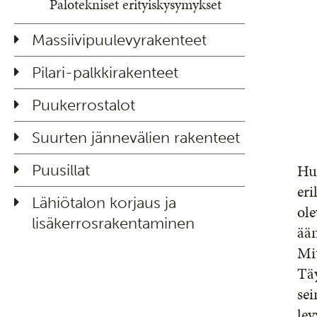
Palotekniset erityiskysymykset
Massiivipuulevyrakenteet
Pilari-palkkirakenteet
Puukerrostalot
Suurten jännevälien rakenteet
Huo
Puusillat
eri
Lähiötalon korjaus ja
ol
lisäkerrosrakentaminen
ään
Mit
Täy
sei
lev