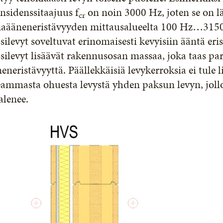
nsidenssitaajuus f
on noin 3000 Hz, joten se on 
cr
maääneneristävyyden mittausalueelta 100 Hz…3150
silevyt soveltuvat erinomaisesti kevyisiin ääntä eri
silevyt lisäävät rakennusosan massaa, joka taas p
eneristävyyttä. Päällekkäisiä levykerroksia ei tule
ammasta ohuesta levystä yhden paksun levyn, jollo
alenee.