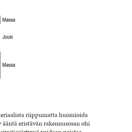
teriaalista riippumatta huomioida
yy ääntä eristävän rakennusosan ohi
 sivutiesiirtymä voidaan poistaa