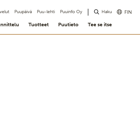
Haku
velut
Puupäivä
Puu-lehti
Puuinfo Oy
FIN
nnittelu
Tuotteet
Puutieto
Tee se itse