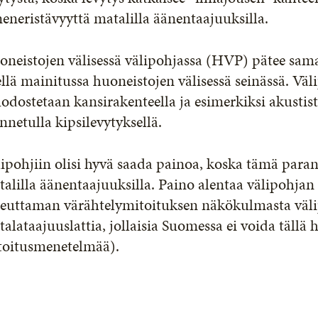
eneristävyyttä matalilla äänentaajuuksilla.
neistojen välisessä välipohjassa (HVP) pätee sama
llä mainitussa huoneistojen välisessä seinässä. Vä
dostetaan kansirakenteella ja esimerkiksi akustis
nnetulla kipsilevytyksellä.
ipohjiin olisi hyvä saada painoa, koska tämä paran
alilla äänentaajuuksilla. Paino alentaa välipohjan
euttaman värähtelymitoituksen näkökulmasta välip
alataajuuslattia, jollaisia Suomessa ei voida tällä h
toitusmenetelmää).