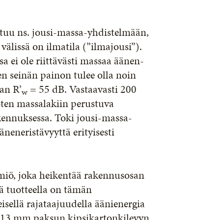
tuu ns. jousi-massa-yhdistelmään,
 välissä on ilmatila (”ilmajousi”).
a ei ole riittävästi massaa äänen-
en seinän painon tulee olla noin
an R’
= 55 dB. Vastaavasti 200
w
joten massalakiin perustuva
ennuksessa. Toki jousi-massa-
eneristävyyttä erityisesti
miö, joka heikentää rakennusosan
lä tuotteella on tämän
eisellä rajataajuudella äänienergia
ksi 13 mm paksun kipsikartonkilevyn