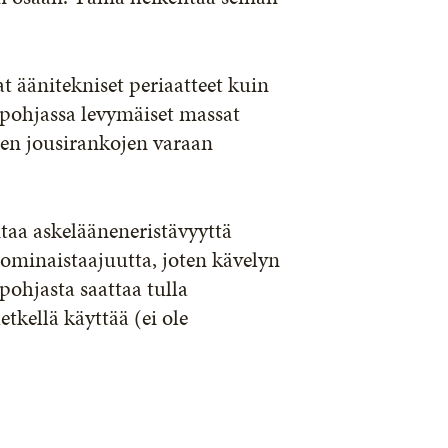
t äänitekniset periaatteet kuin
lipohjassa levymäiset massat
ten jousirankojen varaan
taa askelääneneristävyyttä
 ominaistaajuutta, joten kävelyn
ohjasta saattaa tulla
etkellä käyttää (ei ole