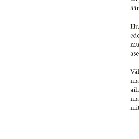
ään
Huo
ede
muo
ase
Väl
mat
aih
mat
mi