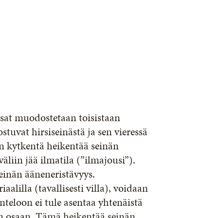
ssat muodostetaan toisistaan
stuvat hirsiseinästä ja sen vieressä
n kytkentä heikentää seinän
äliin jää ilmatila (”ilmajousi”).
einän ääneneristävyys.
lilla (tavallisesti villa), voidaan
teloon ei tule asentaa yhtenäistä
een osaan. Tämä heikentää seinän