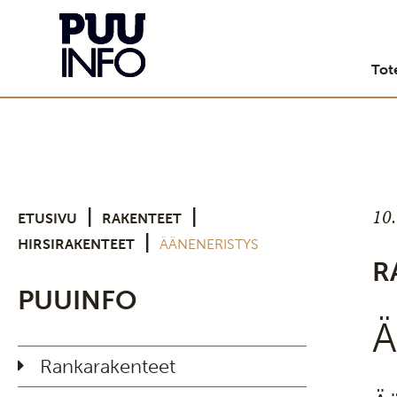
Tot
10
|
|
ETUSIVU
RAKENTEET
|
HIRSIRAKENTEET
ÄÄNENERISTYS
R
PUUINFO
Ä
Rankarakenteet