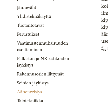
koi
Jännevälit
il
Yhdistelmäkäyttö
kip
Tuotantotavat
kip
ään
Perustukset
use
Vaatimustenmukaisuuden
f
osoittaminen
cr
Palkiston ja NR-ristikoiden
jäykistys
Rakennusosien liittymät
Seinien jäykistys
Ääneneristys
Talotekniikka