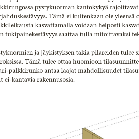
kkirungossa pystykuorman kantokykyä rajoittavat ta
jahduskestävyys. Tämä ei kuitenkaan ole yleensä 
kkileikausta kasvattamalla voidaan helposti kasvat
n tukipainekestävyys saattaa tulla mitoittavaksi tek
tykuormien ja jäykistyksen takia pilareiden tulee si
rroksissa. Tämä tulee ottaa huomioon tilasuunnit
ari-palkkirunko antaa laajat mahdollisuudet tilas
t ei-kantavia rakennusosia.