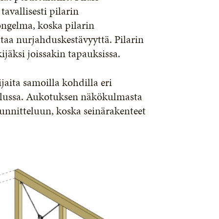
vallisesti pilarin
ongelma, koska pilarin
taa nurjahduskestävyyttä. Pilarin
ijäksi joissakin tapauksissa.
jaita samoilla kohdilla eri
telussa. Aukotuksen näkökulmasta
uunnitteluun, koska seinärakenteet