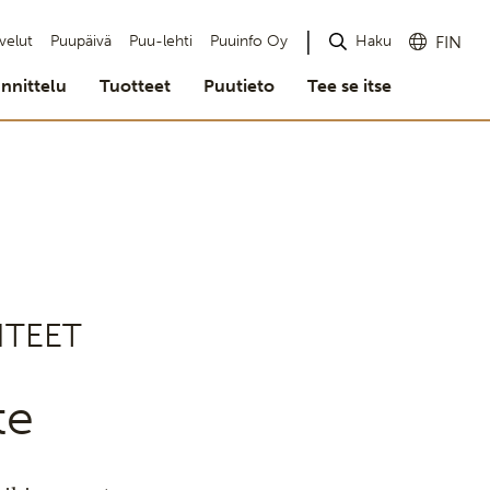
Haku
velut
Puupäivä
Puu-lehti
Puuinfo Oy
FIN
nnittelu
Tuotteet
Puutieto
Tee se itse
NTEET
te