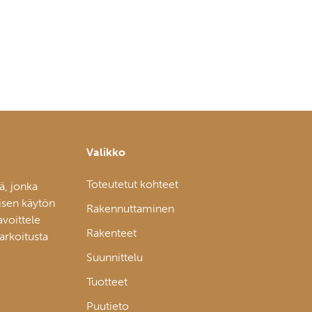
Valikko
Toteutetut kohteet
ä, jonka
isen käytön
Rakennuttaminen
avoittele
Rakenteet
tarkoitusta
Suunnittelu
Tuotteet
Puutieto