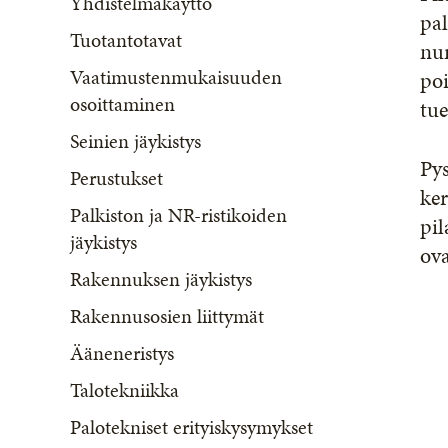
Yhdistelmäkäyttö
pal
Tuotantotavat
nur
Vaatimustenmukaisuuden
poi
osoittaminen
tue
Seinien jäykistys
Pys
Perustukset
ke
Palkiston ja NR-ristikoiden
pil
jäykistys
ova
Rakennuksen jäykistys
Rakennusosien liittymät
Ääneneristys
Talotekniikka
Palotekniset erityiskysymykset