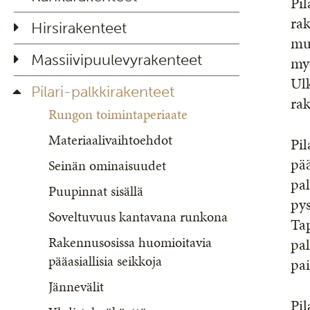
Pil
rak
Hirsirakenteet
muu
Massiivipuulevyrakenteet
myö
Ulk
Pilari-palkkirakenteet
rak
Rungon toimintaperiaate
Materiaalivaihtoehdot
Pil
pää
Seinän ominaisuudet
pal
Puupinnat sisällä
pys
Soveltuvuus kantavana runkona
Tap
Rakennusosissa huomioitavia
pal
pääasiallisia seikkoja
pa
Jännevälit
Pil