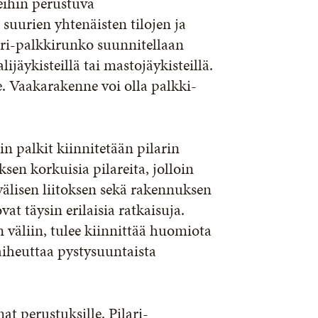
keihin perustuva
suurien yhtenäisten tilojen ja
ari-palkkirunko suunnitellaan
jäykisteillä tai mastojäykisteillä.
. Vaakarakenne voi olla palkki-
in palkit kiinnitetään pilarin
sen korkuisia pilareita, jolloin
 välisen liitoksen sekä rakennuksen
t täysin erilaisia ratkaisuja.
n väliin, tulee kiinnittää huomiota
aiheuttaa pystysuuntaista
at perustuksille. Pilari-