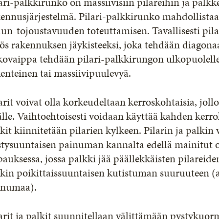
ari-palkkirunko on massiivisiin pilareihin ja palk
ennusjärjestelmä. Pilari-palkkirunko mahdollistaa 
n-tojoustavuuden toteuttamisen. Tavallisesti pil
s rakennuksen jäykisteeksi, joka tehdään diagonaali
ovaippa tehdään pilari-palkkirungon ulkopuolelle
enteinen tai massiivipuulevyä.
arit voivat olla korkeudeltaan kerroskohtaisia, jollo
lle. Vaihtoehtoisesti voidaan käyttää kahden kerrok
kit kiinnitetään pilarien kylkeen. Pilarin ja palkin
tysuuntaisen painuman kannalta edellä mainitut ova
auksessa, jossa palkki jää päällekkäisten pilareide
kin poikittaissuuntaisen kutistuman suuruuteen (
inumaa).
arit ja palkit suunnitellaan välittämään pystykuorm