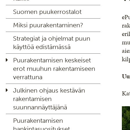
Suomen puukerrostalot
eP
rak
Miksi puurakentaminen?
eri
Strategiat ja ohjelmat puun
muk
käyttöä edistämässä
aie
kil
Puurakentamisen keskeiset
erot muuhun rakentamiseen
Uut
verrattuna
Julkinen ohjaus kestävän
Kat
rakentamisen
suunnannäyttäjänä
Puurakentamisen
hankintasuositukset