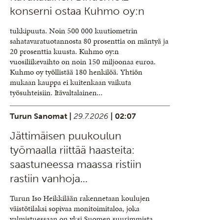
konserni ostaa Kuhmo oy:n
tukkipuuta. Noin 500 000 kuutiometrin
sahatavaratuotannosta 80 prosenttia on mäntyä ja
20 prosenttia kuusta. Kuhmo oy:n
vuosiliikevaihto on noin 150 miljoonaa euroa.
Kuhmo oy työllistää 180 henkilöä. Yhtiön
mukaan kauppa ei kuitenkaan vaikuta
työsuhteisiin. Itävaltalainen...
Turun Sanomat |
29.7.2026
| 02:07
Jättimäisen puukoulun
työmaalla riittää haasteita:
saastuneessa maassa ristiin
rastiin vanhoja...
Turun Iso Heikkilään rakennetaan koulujen
väistötilaksi sopivaa monitoimitaloa, joka
valmistuessaan on yksi Suomen suurimmista