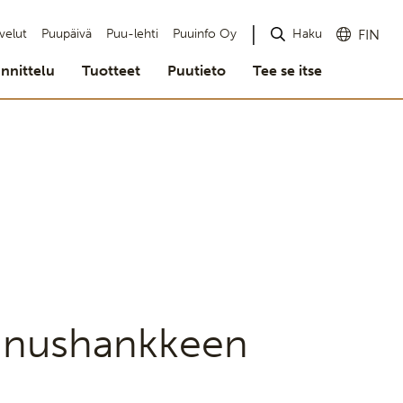
Haku
velut
Puupäivä
Puu-lehti
Puuinfo Oy
FIN
nnittelu
Tuotteet
Puutieto
Tee se itse
nnushankkeen