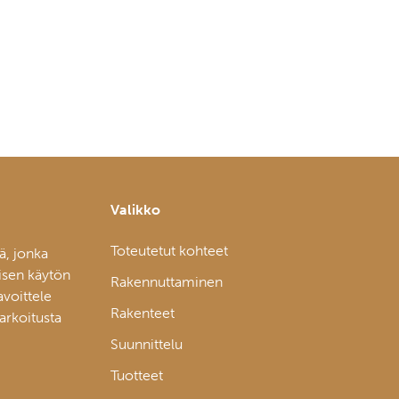
Valikko
Toteutetut kohteet
ä, jonka
isen käytön
Rakennuttaminen
avoittele
Rakenteet
tarkoitusta
Suunnittelu
Tuotteet