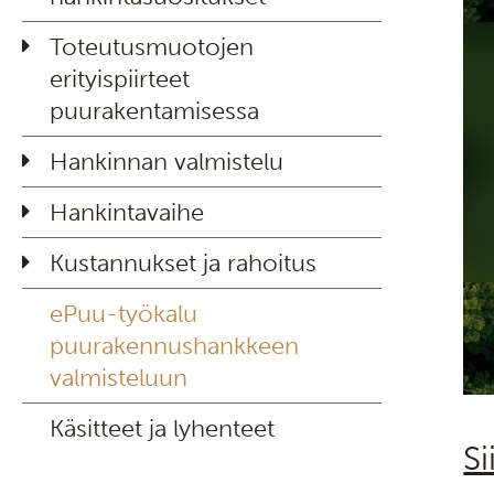
Toteutusmuotojen
erityispiirteet
puurakentamisessa
Hankinnan valmistelu
Hankintavaihe
Kustannukset ja rahoitus
ePuu-työkalu
puurakennushankkeen
valmisteluun
Käsitteet ja lyhenteet
S