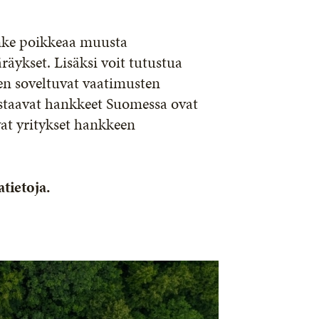
anke poikkeaa muusta
räykset. Lisäksi voit tutustua
een soveltuvat vaatimusten
astaavat hankkeet Suomessa ovat
vat yritykset hankkeen
atietoja.