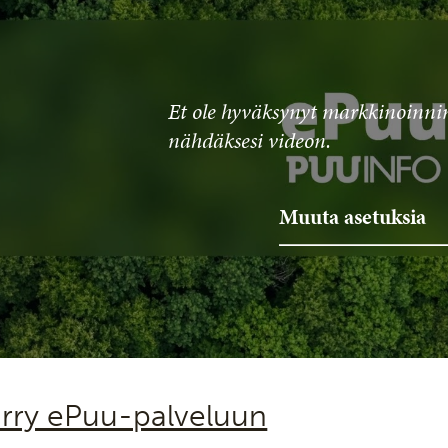
Et ole hyväksynyt markkinoinnin
nähdäksesi videon.
Muuta asetuksia
iirry ePuu-palveluun