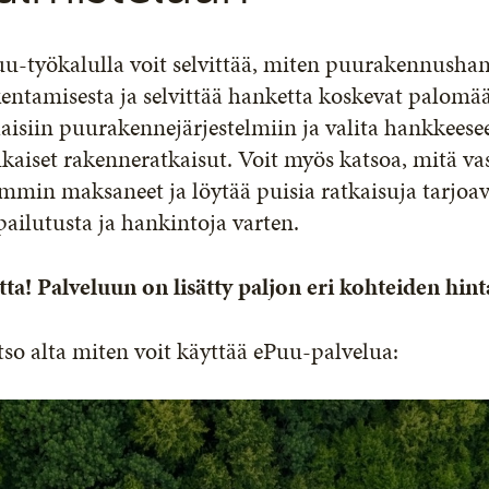
uu-työkalulla voit selvittää, miten puurakennush
entamisesta ja selvittää hanketta koskevat palomää
laisiin puurakennejärjestelmiin ja valita hankkees
aiset rakenneratkaisut. Voit myös katsoa, mitä v
mmin maksaneet ja löytää puisia ratkaisuja tarjoa
pailutusta ja hankintoja varten.
ta! Palveluun on lisätty paljon eri kohteiden hint
so alta miten voit käyttää ePuu-palvelua: