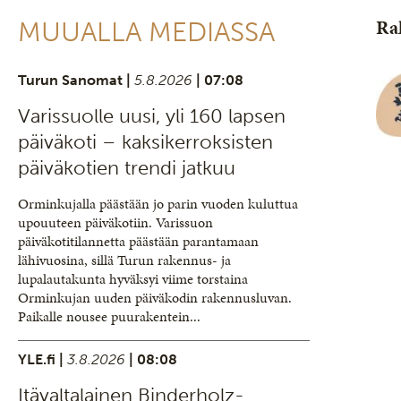
Ra
MUUALLA MEDIASSA
Turun Sanomat |
5.8.2026
| 07:08
Varissuolle uusi, yli 160 lapsen
päiväkoti – kaksikerroksisten
päiväkotien trendi jatkuu
Orminkujalla päästään jo parin vuoden kuluttua
upouuteen päiväkotiin. Varissuon
päiväkotitilannetta päästään parantamaan
lähivuosina, sillä Turun rakennus- ja
lupalautakunta hyväksyi viime torstaina
Orminkujan uuden päiväkodin rakennusluvan.
Paikalle nousee puurakentein...
YLE.fi |
3.8.2026
| 08:08
Itävaltalainen Binderholz-