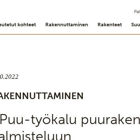
Pal
eutetut kohteet
Rakennuttaminen
Rakenteet
Suu
10.2022
AKENNUTTAMINEN
Puu-työkalu puurake
almisteluun