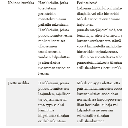
Kokonaisurakka
Hankkeisiin, jotka
Perinteisessä
toteutetaan
kokonaisurakkakilpailutuksessa
perinteisin
tilaajalla voi olla hintariski.
menetelmin esim.
Mikäli tarjoajat eivät tunne
paikalla rakentaen.
tarjottavaa
Hankkeisiin, joissa
puurakennejärjestelmää, sen
puuosatoimitus, esim.
toimittajia, aliurakoitsijoita ja
rankarakenteiset
kustannusrakennetta, nämä
ulkoseinien
voivat hinnoitella mahdollisen
tasoelementit,
hintariskin tarjoukseensa.
voidaan kilpailuttaa
Tällöin on suositeltavaa tehdä
ja aliurakoida
puuosatoimituksesta tilaajan
useamman tarjoajan
erillishankinta (jaettu urakka).
kesken.
Jaettu urakka
Hankkeisiin, joissa
Mikäli on syytä olettaa, että
puuosatoimitus sen
puisten rakennusosien osuus
laajuuden, rajallisen
kustannuksista arvioidaan
tarjoajien määrän
normaalissa tarjousprosessissa
tms. syyn vuoksi
liian korkeaksi, tilaaja voi
kannattaa
kilpailuttaa ne suoraan
kilpailuttaa tilaajan
valmistajilta tilaajan
erillishankintana.
erillishankintana.