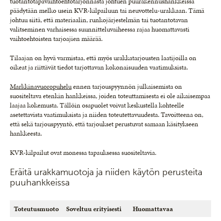
tuotantotapavaihtoehtotarjonnasta johtuen puurakennushankkeissa
päädytään melko usein KVR-kilpailuun tai neuvottelu-urakkaan. Tämä
johtuu siitä, että materiaalin, runkojärjestelmän tai tuotantotavan
valitseminen varhaisessa suunnitteluvaiheessa rajaa huomattavasti
vaihtoehtoisten tarjoajien määrää.
Tilaajan on hyvä varmistaa, että myös urakkatarjousten laatijoilla on
oikeat ja riittävät tiedot tarjottavan kokonaisuuden vaatimuksista.
Markkinavuoropuhelu
ennen tarjouspyynnön julkaisemista on
suositeltava etenkin hankkeissa, joiden toteuttamisesta ei ole aikaisempaa
laajaa kokemusta. Tällöin osapuolet voivat keskustella kohteelle
asetettavista vaatimuksista ja niiden toteutettavuudesta. Tavoitteena on,
että sekä tarjouspyyntö, että tarjoukset perustuvat samaan käsitykseen
hankkeesta.
KVR-kilpailut ovat monessa tapauksessa suositeltavia.
Eräitä urakkamuotoja ja niiden käytön perusteita
puuhankkeissa
Toteutusmuoto
Soveltuu erityisesti
Huomattavaa