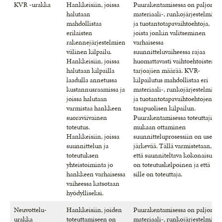
KVR -urakka
Hankkeisiin, joissa
Puurakentamisessa on paljon
halutaan
materiaali-, runkojärjestelmä-
mahdollistaa
ja tuotantotapavaihtoehtoja,
erilaisten
joista jonkin valitseminen
rakennejärjestelmien
varhaisessa
välinen kilpailu.
suunnitteluvaiheessa rajaa
Hankkeisiin, joissa
huomattavasti vaihtoehtoisten
halutaan kilpailla
tarjoajien määrää. KVR-
laadulla annetussa
kilpailutus mahdollistaa eri
kustannusraamissa ja
materiaali-, runkojärjestelmä-
joissa halutaan
ja tuotantotapavaihtoehtojen
varmistaa hankkeen
tasapuolisen kilpailun.
suoraviivainen
Puurakentamisessa toteuttajien
toteutus.
mukaan ottaminen
Hankkeisiin, joissa
suunnitteluprosessiin on usein
suunnittelun ja
järkevää. Tällä varmistetaan,
toteutuksen
että suunniteltava kokonaisuus
yhteistoiminta jo
on toteutuskelpoinen ja että
hankkeen varhaisessa
sille on toteuttaja.
vaiheessa katsotaan
hyödylliseksi.
Neuvottelu-
Hankkeisiin, joiden
Puurakentamisessa on paljon
urakka
toteuttamiseen on
materiaali-, runkojärjestelmä-