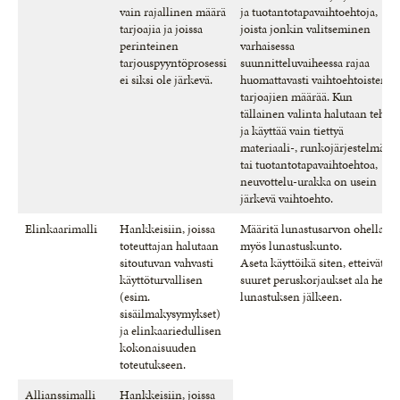
vain rajallinen määrä
ja tuotantotapavaihtoehtoja,
tarjoajia ja joissa
joista jonkin valitseminen
perinteinen
varhaisessa
tarjouspyyntöprosessi
suunnitteluvaiheessa rajaa
ei siksi ole järkevä.
huomattavasti vaihtoehtoisten
tarjoajien määrää. Kun
tällainen valinta halutaan tehdä
ja käyttää vain tiettyä
materiaali-, runkojärjestelmä-
tai tuotantotapavaihtoehtoa,
neuvottelu-urakka on usein
järkevä vaihtoehto.
Elinkaarimalli
Hankkeisiin, joissa
Määritä lunastusarvon ohella
toteuttajan halutaan
myös lunastuskunto.
sitoutuvan vahvasti
Aseta käyttöikä siten, etteivät
käyttöturvallisen
suuret peruskorjaukset ala heti
(esim.
lunastuksen jälkeen.
sisäilmakysymykset)
ja elinkaariedullisen
kokonaisuuden
toteutukseen.
Allianssimalli
Hankkeisiin, joissa