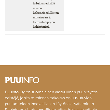
halutaan edistää
uusien
kokonaisedullisten
ratkaisujen ja
toimintatapojen
kehittämistä.
Puuinfo Oy on suomalainen vastuullinen puunkäytön
edistäjä, jonka toiminnan tarkoitus on uusiutuvien
puutuotteiden innovatiivisen käytön kasvattaminen.
Puuinfo on yhteiskunnallinen yritys, joka ei tavoittele