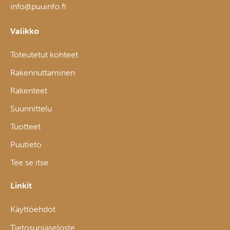
info@puuinfo.fi
Valikko
Toteutetut kohteet
Rakennuttaminen
Rakenteet
Suunnittelu
Tuotteet
Puutieto
Tee se itse
Linkit
Käyttöehdot
Tietosuojaseloste