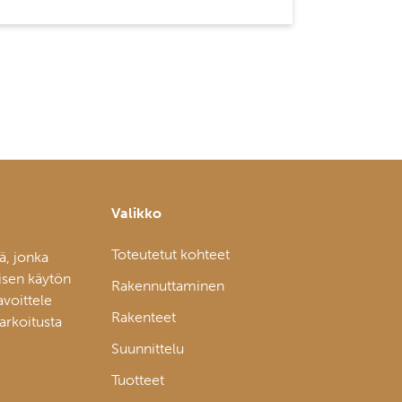
Valikko
Toteutetut kohteet
ä, jonka
isen käytön
Rakennuttaminen
avoittele
Rakenteet
tarkoitusta
Suunnittelu
Tuotteet