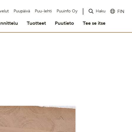
Haku
velut
Puupäivä
Puu-lehti
Puuinfo Oy
FIN
nnittelu
Tuotteet
Puutieto
Tee se itse