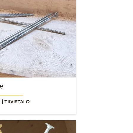
e
A
| TIIVISTALO