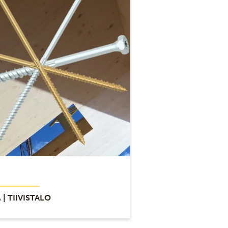
A
| TIIVISTALO