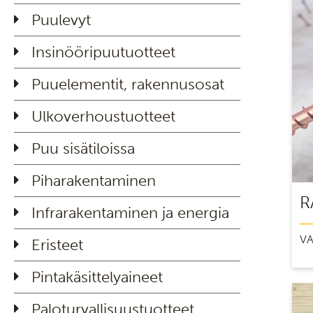
Puulevyt
Insinööripuutuotteet
Puuelementit, rakennusosat
Ulkoverhoustuotteet
Puu sisätiloissa
Piharakentaminen
R
Infrarakentaminen ja energia
VA
Eristeet
Pintakäsittelyaineet
Paloturvallisuustuotteet