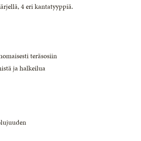
ärjellä, 4 eri kantatyyppiä.
omaisesti teräsosiin
stä ja halkeilua
olujuuden