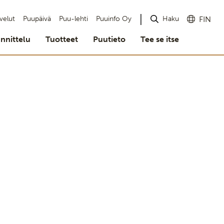
Haku
velut
Puupäivä
Puu-lehti
Puuinfo Oy
FIN
nnittelu
Tuotteet
Puutieto
Tee se itse