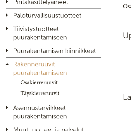
Pintakäsittelyaineet
Osa
Paloturvallisuustuotteet
Tiivistystuotteet
U
puurakentamiseen
Puurakentamisen kiinnikkeet
Rakenneruuvit
puurakentamiseen
Osakierreruuvit
Täyskierreruuvit
L
Asennustarvikkeet
puurakentamiseen
Muut tuotteet ja palvelut