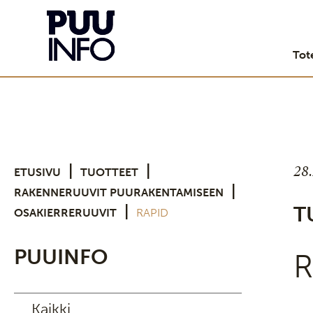
Tot
28
|
|
ETUSIVU
TUOTTEET
|
RAKENNERUUVIT PUURAKENTAMISEEN
|
T
OSAKIERRERUUVIT
RAPID
PUUINFO
R
Kaikki