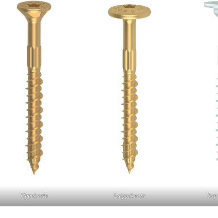
Uppokanta
Laippakanta
Sup