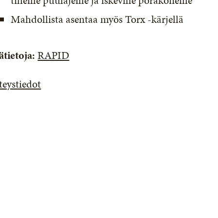
tiheille puulajeille ja iskeville porakoneille
Mahdollista asentaa myös Torx -kärjellä
ätietoja:
RAPID
teystiedot