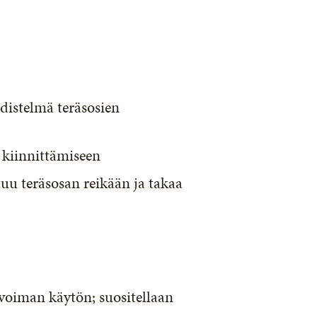
istelmä teräsosien
n kiinnittämiseen
uu teräsosan reikään ja takaa
oiman käytön; suositellaan