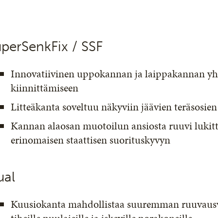
perSenkFix / SSF
Innovatiivinen uppokannan ja laippakannan yhd
kiinnittämiseen
Litteäkanta soveltuu näkyviin jäävien teräsosie
Kannan alaosan muotoilun ansiosta ruuvi lukitt
erinomaisen staattisen suorituskyvyn
ual
Kuusiokanta mahdollistaa suuremman ruuvausv