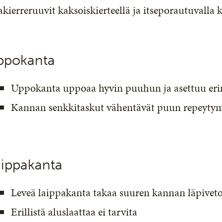
kierreruuvit kaksoiskierteellä ja itseporautuvalla k
ppokanta
Uppokanta uppoaa hyvin puuhun ja asettuu erin
Kannan senkkitaskut vähentävät puun repeytymi
aippakanta
Leveä laippakanta takaa suuren kannan läpivet
Erillistä aluslaattaa ei tarvita