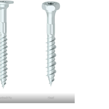
erSenkFix
Dual