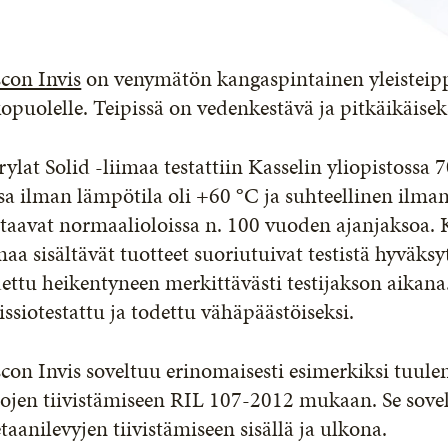
con Invis
on venymätön kangaspintainen yleisteipp
opuolelle. Teipissä on vedenkestävä ja pitkäikäisek
ylat Solid -liimaa testattiin Kasselin yliopistossa
sa ilman lämpötila oli +60 °C ja suhteellinen ilma
taavat normaalioloissa n. 100 vuoden ajanjaksoa. K
maa sisältävät tuotteet suoriutuivat testistä hyväksy
ettu heikentyneen merkittävästi testijakson aikana.
ssiotestattu ja todettu vähäpäästöiseksi.
con Invis soveltuu erinomaisesti esimerkiksi tuule
lojen tiivistämiseen RIL 107-2012 mukaan. Se sove
taanilevyjen tiivistämiseen sisällä ja ulkona.