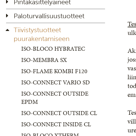
Pintakäsittelyaineet
Paloturvallisuustuotteet
Tes
Tiivistystuotteet
ulk
puurakentamiseen
ISO-BLOCO HYBRATEC
Akr
jos
ISO-MEMBRA SX
vas
ISO-FLAME KOMBI F120
lii
ISO-CONNECT VARIO SD
tod
ISO-CONNECT OUTSIDE
emi
EPDM
Tes
ISO-CONNECT OUTSIDE CL
vil
ISO-CONNECT INSIDE CL
ure
ISO-BLOCO XTHERM