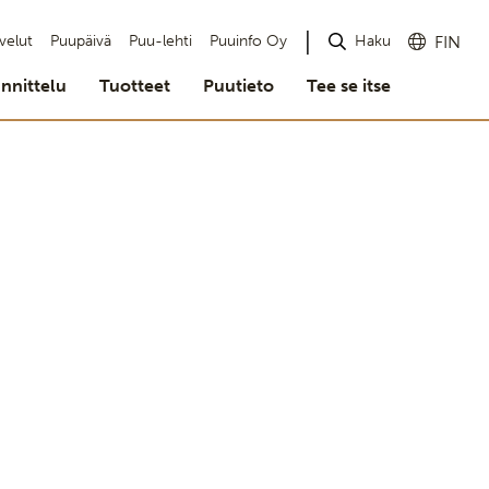
Haku
velut
Puupäivä
Puu-lehti
Puuinfo Oy
FIN
nnittelu
Tuotteet
Puutieto
Tee se itse