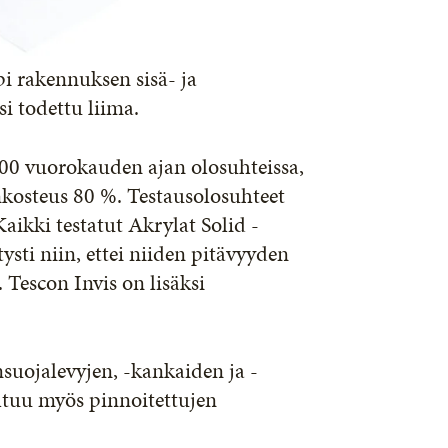
i rakennuksen sisä- ja
si todettu liima.
 700 vuorokauden ajan olosuhteissa,
nkosteus 80 %. Testausolosuhteet
aikki testatut Akrylat Solid -
tysti niin, ettei niiden pitävyyden
 Tescon Invis on lisäksi
nsuojalevyjen, -kankaiden ja -
ltuu myös pinnoitettujen