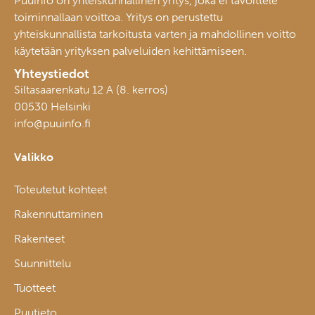
Puuinfo on yhteiskunnallinen yritys, joka ei tavoittele
toiminnallaan voittoa. Yritys on perustettu
yhteiskunnallista tarkoitusta varten ja mahdollinen voitto
käytetään yrityksen palveluiden kehittämiseen.
Yhteystiedot
Siltasaarenkatu 12 A (8. kerros)
00530 Helsinki
info@puuinfo.fi
Valikko
Toteutetut kohteet
Rakennuttaminen
Rakenteet
Suunnittelu
Tuotteet
Puutieto