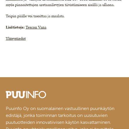
myös pinnoitettujen uretaanilevyjen tiivistämiseen sisällä ja ulkona.
Teipin päälle voi tasoittaa ja maalata.
Lisätietoja:
Tescon Vana
Yhteystiedot
Puuinfo Oy on suomalainen vastuullinen puunkäytön
edistäjä, jonka toiminnan tarkoitus on uusiutuvien
puutuotteiden innovatiivisen käytön kasvattaminen.