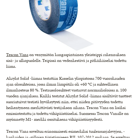
Tescon Vana
on venymätön kangaspintainen yleisteippi rakennuksen
sisä- ja ulkopuolelle. Teipissä on vedenkestävä ja pitkäikäiseksi todettu
liima.
Akrylat Solid -liimaa testattiin Kasselin yliopistossa 700 vuorokauden
ajan olosuhteissa, jossa ilman lämpötila oli +60 °C ja suhteellinen
ilmankosteus 80 %. Testausolosuhteet vastaavat normaalioloissa n. 100
vuoden ajanjaksoa. Kaikki testatut Akrylat Solid -liimaa sisältävät tuotteet
suoriutuivat testistä hyväksytysti niin, ettei niiden pitävyyden todettu
heikentyneen merkittävästi testijakson aikana. Tescon Vana on lisäksi
emissiotestattu ja todettu vähäpäästöiseksi. Suomessa Tescon Vanalle on
myönnetty M1- merkki osoituksena vähäpäästöisyydestä.
Tescon Vana soveltuu erinomaisesti esimerkiksi tuulensuojalevyjen, -
kankaiden ja -villojen tiivistämiseen RIL 107-2012 mukaan. Se soveltuu