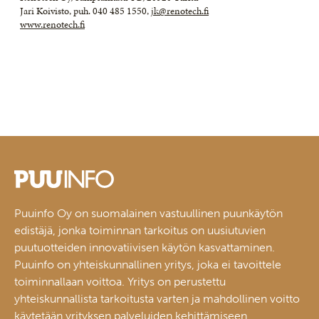
Jari Koivisto, puh. 040 485 1550,
jk@renotech.fi
www.renotech.fi
Puuinfo Oy on suomalainen vastuullinen puunkäytön
edistäjä, jonka toiminnan tarkoitus on uusiutuvien
puutuotteiden innovatiivisen käytön kasvattaminen.
Puuinfo on yhteiskunnallinen yritys, joka ei tavoittele
toiminnallaan voittoa. Yritys on perustettu
yhteiskunnallista tarkoitusta varten ja mahdollinen voitto
käytetään yrityksen palveluiden kehittämiseen.