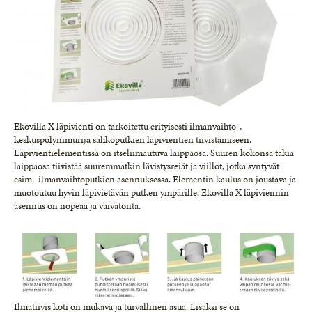
Ekovilla X läpivienti on tarkoitettu erityisesti ilmanvaihto-,
keskuspölynimurija sähköputkien läpivientien tiivistämiseen.
Läpivientielementissä on itseliimautuva laippaosa. Suuren kokonsa takia
laippaosa tiivistää suuremmatkin lävistysreiät ja viillot, jotka syntyvät
esim. ilmanvaihtoputkien asennuksessa. Elementin kaulus on joustava ja
muotoutuu hyvin läpivietävän putken ympärille. Ekovilla X läpiviennin
asennus on nopeaa ja vaivatonta.
Ilmatiivis koti on mukava ja turvallinen asua. Lisäksi se on