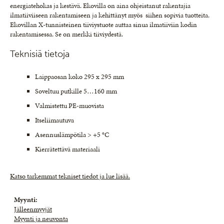
energiatehokas ja kestävä. Ekovilla on aina ohjeistanut rakentajia
ilmatiiviiseen rakentamiseen ja kehittänyt myös siihen sopivia tuotteita.
Ekovillan X-tunnisteinen tiiviystuote auttaa sinua ilmatiiviin kodin
rakentamisessa. Se on merkki tiiviydestä.
Teknisiä tietoja
Laippaosan koko 295 x 295 mm
Soveltuu putkille 5…160 mm
Valmistettu PE-muovista
Itseliimautuva
Asennuslämpötila > +5 °C
Kierrätettävä materiaali
Katso tarkemmat tekniset tiedot ja lue lisää.
Myynti:
J
älleenmyyjät
Myynti ja neuvonta