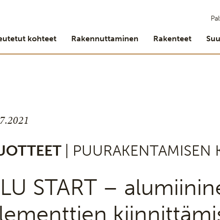
Pal
eutetut kohteet
Rakennuttaminen
Rakenteet
Suu
.7.2021
UOTTEET
| PUURAKENTAMISEN 
LU START – alumiinine
lementtien kiinnittämi