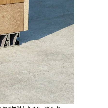
e siirtää leikkaus-, veto- ja