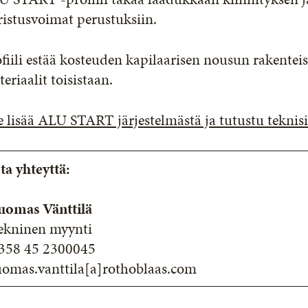
istusvoimat perustuksiin.
fiili estää kosteuden kapilaarisen nousun rakenteis
eriaalit toisistaan.
 lisää ALU START järjestelmästä ja tutustu teknisii
ta yhteyttä:
uomas Vänttilä
ekninen myynti
358 45 2300045
uomas.vanttila[a]rothoblaas.com