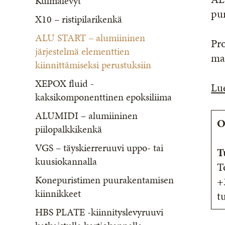
Kulmalevyt
pur
X10 – ristipilarikenkä
ALU START – alumiininen
Pro
järjestelmä elementtien
mat
kiinnittämiseksi perustuksiin
XEPOX fluid -
Lue
kaksikomponenttinen epoksiliima
ALUMIDI – alumiininen
O
piilopalkkikenkä
VGS – täyskierreruuvi uppo- tai
T
kuusiokannalla
T
Konepuristimen puurakentamisen
+
kiinnikkeet
t
HBS PLATE -kiinnityslevyruuvi