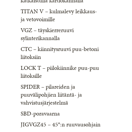
katkaistulla kartiokannalla
TITAN V – kulmalevy leikkaus-
ja vetovoimille
VGZ – täyskierreruuvi
sylinterikannalla
CTC – kiinnitysruuvi puu-betoni
liitoksiin
LOCK T – piilokiinnike puu-puu
liitoksille
SPIDER – pilareiden ja
puuvälipohjien liitäntä- ja
vahvistusjärjestelmä
SBD-poravaarna
JIGVGZ45 – 45°:n ruuvausohjain