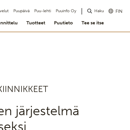
Haku
velut
Puupäivä
Puu-lehti
Puuinfo Oy
FIN
nnittelu
Tuotteet
Puutieto
Tee se itse
KIINNIKKEET
n järjestelmä
seksi