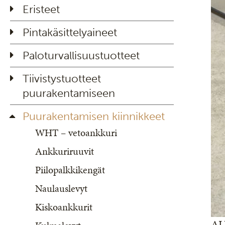
Eristeet
Pintakäsittelyaineet
Paloturvallisuustuotteet
Tiivistystuotteet
puurakentamiseen
Puurakentamisen kiinnikkeet
WHT – vetoankkuri
Ankkuriruuvit
Piilopalkkikengät
Naulauslevyt
Kiskoankkurit
ALU