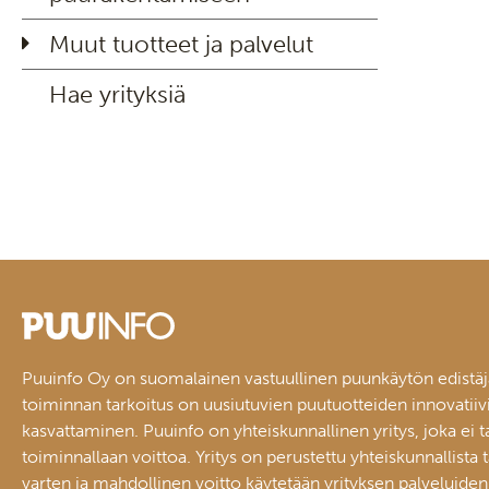
Muut tuotteet ja palvelut
Hae yrityksiä
Puuinfo Oy on suomalainen vastuullinen puunkäytön edistäj
toiminnan tarkoitus on uusiutuvien puutuotteiden innovatiiv
kasvattaminen. Puuinfo on yhteiskunnallinen yritys, joka ei t
toiminnallaan voittoa. Yritys on perustettu yhteiskunnallista 
varten ja mahdollinen voitto käytetään yrityksen palveluiden