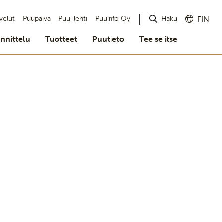
Haku
velut
Puupäivä
Puu-lehti
Puuinfo Oy
FIN
nnittelu
Tuotteet
Puutieto
Tee se itse