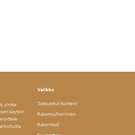
Valikko
Toteutetut kohteet
ä, jonka
isen käytön
Rakennuttaminen
avoittele
Rakenteet
tarkoitusta