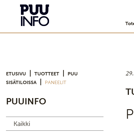
Tot
29
|
|
ETUSIVU
TUOTTEET
PUU
|
SISÄTILOISSA
PANEELIT
T
PUUINFO
P
Kaikki