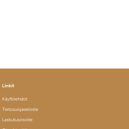
Linkit
Käyttöehdot
Tietosuojaseloste
Laskutusosoite