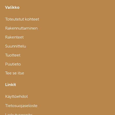
Valikko
Toteutetut kohteet
Rakennuttaminen
Rakenteet
Suunnittelu
Tuotteet
Puutieto
Tee se itse
Linkit
Käyttöehdot
Tietosuojaseloste
Laskutusosoite