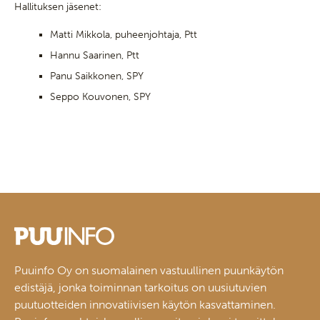
Hallituksen jäsenet:
Matti Mikkola, puheenjohtaja, Ptt
Hannu Saarinen, Ptt
Panu Saikkonen, SPY
Seppo Kouvonen, SPY
Puuinfo Oy on suomalainen vastuullinen puunkäytön
edistäjä, jonka toiminnan tarkoitus on uusiutuvien
puutuotteiden innovatiivisen käytön kasvattaminen.