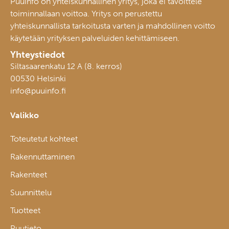
Puuinfo on yhteiskunnallinen yritys, joka ei tavoittele
toiminnallaan voittoa. Yritys on perustettu
yhteiskunnallista tarkoitusta varten ja mahdollinen voitto
käytetään yrityksen palveluiden kehittämiseen.
Yhteystiedot
Siltasaarenkatu 12 A (8. kerros)
00530 Helsinki
info@puuinfo.fi
Valikko
Toteutetut kohteet
Rakennuttaminen
Rakenteet
Suunnittelu
Tuotteet
Puutieto