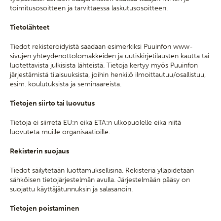
toimitusosoitteen ja tarvittaessa laskutusosoitteen.
Tietolähteet
Tiedot rekisteröidyistä saadaan esimerkiksi Puuinfon www-
sivujen yhteydenottolomakkeiden ja uutiskirjetilausten kautta tai
luotettavista julkisista lähteistä. Tietoja kertyy myös Puuinfon
järjestämistä tilaisuuksista, joihin henkilö ilmoittautuu/osallistuu,
esim. koulutuksista ja seminaareista.
Tietojen siirto tai luovutus
Tietoja ei siirretä EU:n eikä ETA:n ulkopuolelle eikä niitä
luovuteta muille organisaatioille.
Rekisterin suojaus
Tiedot säilytetään luottamuksellisina. Rekisteriä ylläpidetään
sähköisen tietojärjestelmän avulla. Järjestelmään pääsy on
suojattu käyttäjätunnuksin ja salasanoin.
Tietojen poistaminen