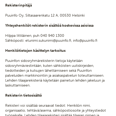
Rekisterinpitäjä
Puuinfo Oy, Siltasaarenkatu 12 A, 00530 Helsinki
Yhteyshenkilöt rekisterin sisältöä koskevissa asioissa
Hilppa Iittiläinen, puh 040 940 1300
Sähköposti: etunimi.sukunimi@puuinfo.fi, info@puuinfo.fi
Henkilötietojen käsittelyn tarkoitus
Puuinfon sidosryhmärekisterin tietoja käytetään
sidosryhmäviestintään, kuten sähköisten uutiskirjeiden,
tiedotteiden ja kutsujen lähettämiseen sekä Puuinfon
palveluiden markkinointiin ja asiakaspalvelun toteuttamiseen.
Lehden tilaajarekisteriä käytetään painetun lehden jakeluun ja
laskuttamiseen.
Rekisterin tietosisältö
Rekisteri voi sisältää seuraavat tiedot: Henkilön nimi,
organisaatio, tehtävä/asema, sähköpostiosoite ja yhteystiedot
työpaikalle. Lehden tilaajarekisteri sisältää tilaajan nimen ja