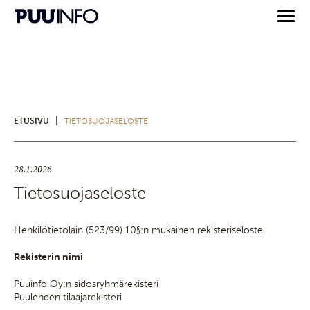
|
ETUSIVU
TIETOSUOJASELOSTE
28.1.2026
Tietosuojaseloste
Henkilötietolain (523/99) 10§:n mukainen rekisteriseloste
Rekisterin nimi
Puuinfo Oy:n sidosryhmärekisteri
Puulehden tilaajarekisteri