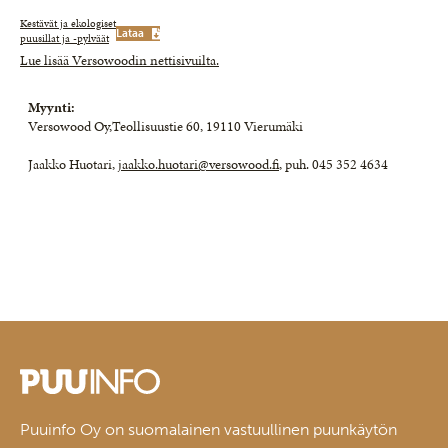
Kestävät ja ekologiset
Lataa
puusillat ja -pylväät
Lue lisää Versowoodin nettisivuilta.
Myynti:
Versowood Oy,Teollisuustie 60, 19110 Vierumäki
Jaakko Huotari,
jaakko.huotari@versowood.fi
, puh. 045 352 4634
Puuinfo Oy on suomalainen vastuullinen puunkäytön