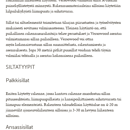
raskaankin liikenteen käyttöön. Versowood valmistaa sillat A-luokan
painekyllästetystä männystä. Rakennusmateriaaleina silloissa käytetään
kilpailukykyistä liimapuuta ja sahatavaraa.
Sillat tai siltaelementit toimitetaan tilaajan piirustusten ja työselvitysten
mukaisesti sovitussa valmiusasteessa. Yleinen käytäntö on, että
paikallinen rakennusurakoitsija tekee perustukset ja Versowood asentaa
valmistamansa sillan paikoilleen. Versowood voi ottaa
myös kokonaisvastuun sillan suunnittelusta, rakentamisesta ja
asennuksesta. Jopa 30 metriä pitkät puusillat voidaan tehdä täysin
valmiiksi tehtaalla ja asentaa kokonaisena paikoilleen.
SILTATYYPIT
Palkkisillat
Eniten käytetty rakenne, jossa kantava rakenne muodostuu sillan
pituussuhteista, liimapuupalkeista ja kansipoikittaisesta sahatavarasta tai
liimapuu-elementeistä. Rakenteen taloudellisin käyttöalue on 4-20 m
jännevälit ajoneuvoliikenteen silloissa ja 3-30 m kevyen liikenteen
silloissa.
Ansassisillat