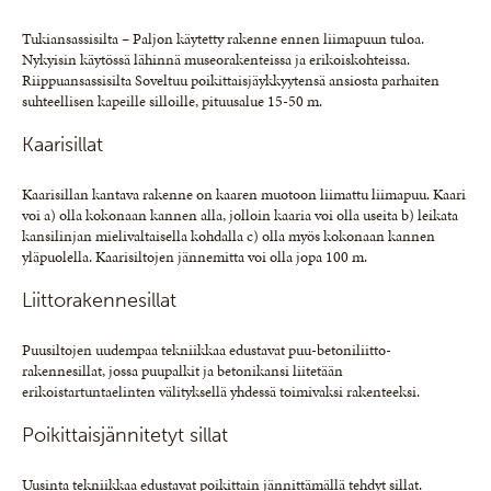
Tukiansassisilta – Paljon käytetty rakenne ennen liimapuun tuloa.
Nykyisin käytössä lähinnä museorakenteissa ja erikoiskohteissa.
Riippuansassisilta Soveltuu poikittaisjäykkyytensä ansiosta parhaiten
suhteellisen kapeille silloille, pituusalue 15-50 m.
Kaarisillat
Kaarisillan kantava rakenne on kaaren muotoon liimattu liimapuu. Kaari
voi a) olla kokonaan kannen alla, jolloin kaaria voi olla useita b) leikata
kansilinjan mielivaltaisella kohdalla c) olla myös kokonaan kannen
yläpuolella. Kaarisiltojen jännemitta voi olla jopa 100 m.
Liittorakennesillat
Puusiltojen uudempaa tekniikkaa edustavat puu-betoniliitto-
rakennesillat, jossa puupalkit ja betonikansi liitetään
erikoistartuntaelinten välityksellä yhdessä toimivaksi rakenteeksi.
Poikittaisjännitetyt sillat
Uusinta tekniikkaa edustavat poikittain jännittämällä tehdyt sillat.