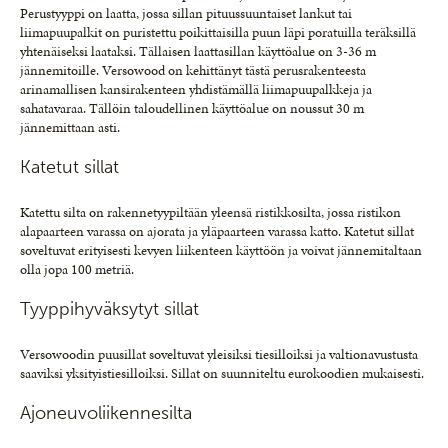
Perustyyppi on laatta, jossa sillan pituussuuntaiset lankut tai
liimapuupalkit on puristettu poikittaisilla puun läpi poratuilla teräksillä
yhtenäiseksi laataksi. Tällaisen laattasillan käyttöalue on 3-36 m
jännemitoille. Versowood on kehittänyt tästä perusrakenteesta
arinamallisen kansirakenteen yhdistämällä liimapuupalkkeja ja
sahatavaraa. Tällöin taloudellinen käyttöalue on noussut 30 m
jännemittaan asti.
Katetut sillat
Katettu silta on rakennetyypiltään yleensä ristikkosilta, jossa ristikon
alapaarteen varassa on ajorata ja yläpaarteen varassa katto. Katetut sillat
soveltuvat erityisesti kevyen liikenteen käyttöön ja voivat jännemitaltaan
olla jopa 100 metriä.
Tyyppihyväksytyt sillat
Versowoodin puusillat soveltuvat yleisiksi tiesilloiksi ja valtionavustusta
saaviksi yksityistiesilloiksi. Sillat on suunniteltu eurokoodien mukaisesti.
Ajoneuvoliikennesilta