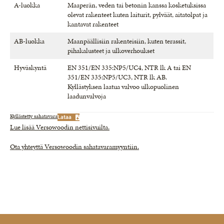
A-luokka
Maaperän, veden tai betonin kanssa kosketuksissa
olevat rakenteet kuten laiturit, pylväät, aitatolpat ja
kantavat rakenteet
AB-luokka
Maanpäällisiin rakenteisiin, kuten terassit,
pihakalusteet ja ulkoverhoukset
Hyväskyntä
EN 351/EN 335:NP5/UC4, NTR lk A tai EN
351/EN 335:NP5/UC3, NTR lk AB.
Kyllästyksen laatua valvoo ulkopuolinen
laadunvalvoja
Kyllästetty sahatavara
Lataa
Lue lisää Versowoodin nettisivuilta.
Ota yhteyttä Versowoodin sahatavaramyyntiin.