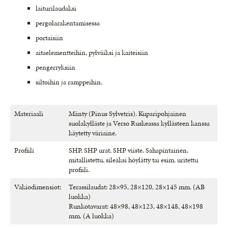
laiturilaudaksi
pergolarakentamisessa
portaisiin
aitaelementteihin, pylväiksi ja kaiteisiin
pengerryksiin
siltoihin ja ramppeihin.
Materiaali
Mänty (Pinus Sylvetris). Kuparipohjainen
suolakylläste ja Verso Ruskeassa kyllästeen kanssa
käytetty väriaine.
Profiili
SHP, SHP urat, SHP viiste. Sahapintainen,
mitallistettu, sileäksi höylätty tai esim. uritettu
profiili.
Vakiodimensiot:
Terassilaudat: 28×95, 28×120, 28×145 mm. (AB
luokka)
Runkotavarat: 48×98, 48×123, 48×148, 48×198
mm. (A luokka)