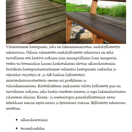
Valmistamme kestopuuta, joka on lahoamissuojattua, suolakyllästettyä
sahatavaraa. Oikein valmistettu suolakyllästetty sahatavara on sekä
turvallinen että kestävä ratkaisu niin maanpäällisiin kuin maaperän,
veden tai betoninkin kanssa kosketuksissa oleviin ulkorakenteisiin.
Sertifioitu kestopuutuotantomme valmistaa kestopuusta ruskeaksi ja
vihreäksi värjättyjä A- ja AB-luokan kyllästettyjä
mäntysahatavaratuotteita useissa eri profiileissa ja
vakiodimensioissa. Käyttökohteen mukaisesti valittu kyllästetty puu on
turvallinen ratkaisu, joka kestää vuodesta toiseen ja jopa kolminkertaistaa
rakenteen eliniän. Kromi- ja arseenivapaa painekyllästysaine antaa
tehokkaan suojan myös sieniä ja hyönteisiä vastaan. Kyllästetty sahatavara
soveltuu:
ulkorakenteisiin
terassilaudaksi