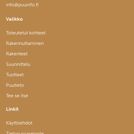
info@puuinfo.fi
Valikko
Toteutetut kohteet
Rakennuttaminen
Rakenteet
Suunnittelu
Tuotteet
Puutieto
Tee se itse
Linkit
Käyttöehdot
Tietosuojaseloste