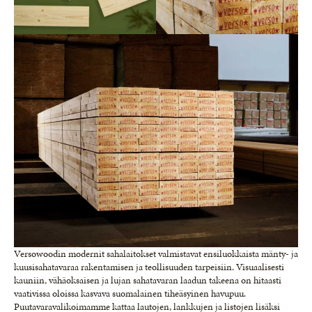
Versowoodin modernit sahalaitokset valmistavat ensiluokkaista mänty- ja
kuusisahatavaraa rakentamisen ja teollisuuden tarpeisiin. Visuaalisesti
kauniin, vähäoksaisen ja lujan sahatavaran laadun takeena on hitaasti
vaativissa oloissa kasvava suomalainen tiheäsyinen havupuu.
Puutavaravalikoimamme kattaa lautojen, lankkujen ja listojen lisäksi