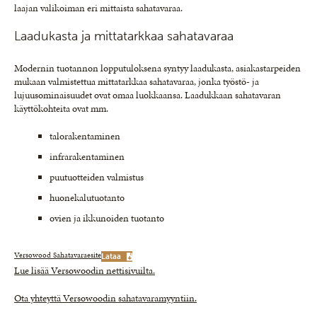
laajan valikoiman eri mittaista sahatavaraa.
Laadukasta ja mittatarkkaa sahatavaraa
Modernin tuotannon lopputuloksena syntyy laadukasta, asiakastarpeiden
mukaan valmistettua mittatarkkaa sahatavaraa, jonka työstö- ja
lujuusominaisuudet ovat omaa luokkaansa. Laadukkaan sahatavaran
käyttökohteita ovat mm.
talorakentaminen
infrarakentaminen
puutuotteiden valmistus
huonekalutuotanto
ovien ja ikkunoiden tuotanto
Versowood Sahatavaraesite
Lataa
Lue lisää Versowoodin nettisivuilta.
Ota yhteyttä Versowoodin sahatavaramyyntiin.