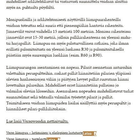
mahdolliset arkkitehtikuvat tai vastaavasti suunnittelu voidaan aloittaa
myös ns. puhtaalta pöydältä.
Monipuolisilla ja arkkitehtonisesti näyttävillä liimapuurakenteilla
voidaan toteuttaa sekä suuria että pienempiäkin kantavia rakenteita.
Jännevälit voivat vaihdella 15 metristä 100 metriin. Monissa rakenteissa
jännevälit ovat 15-30 metriä, jolloin palkkirakenteena on yleensä maha-
tai harjapalkit. Liimapuu on myös paloturvallinen ratkaisu, joka ilman
erillistä palomitoitusta on yleensä luokassa R30 ja palomitoituksella
päästään myös suurempiin luokkiin (esim. R60 ja R90).
Liimapuurungon asentaminen on nopeaa. Pilarit asennetaan anturoihin
valettuihin peruspultteihin, raskaat palkit kiinnitetään pilarien yläpäissä
olevien hankosoirojen väliin ja päätyjen kevyet palkit ruuvataan kiinni
lovettuihin pilareihin. Mahdolliset orret kiinnitetään palkeissa jo
valmiiksi oleviin klosseihin. Asennuksen nopeuden mahdollistavat tarkat
suunnitelmat sekä tehtaalla valmiiksi työstetyt pilarit ja palkit.
Toimitukseen voidaan liimapuiden lisäksi sisällyttää myös peruspultit ja
kiinnikkeet pilari-palkkiliitoksiin.
Lue lisää Versowoodin nettisivuilta.
Verso liimapuu – kotimainen ja ekologinen laatutuote
Lataa
Verso liimapuu – tuotekortti
Lataa