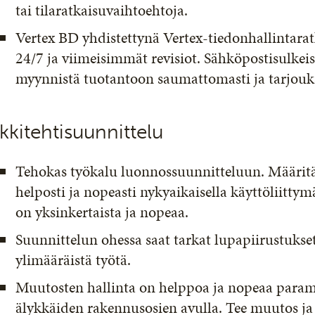
tai tilaratkaisuvaihtoehtoja.
Vertex BD yhdistettynä Vertex-tiedonhallintarat
24/7 ja viimeisimmät revisiot. Sähköpostisulkeise
myynnistä tuotantoon saumattomasti ja tarjouks
kkitehtisuunnittelu
Tehokas työkalu luonnossuunnitteluun. Määritä 
helposti ja nopeasti nykyaikaisella käyttöliitty
on yksinkertaista ja nopeaa.
Suunnittelun ohessa saat tarkat lupapiirustuks
ylimääräistä työtä.
Muutosten hallinta on helppoa ja nopeaa parame
älykkäiden rakennusosien avulla. Tee muutos ja 