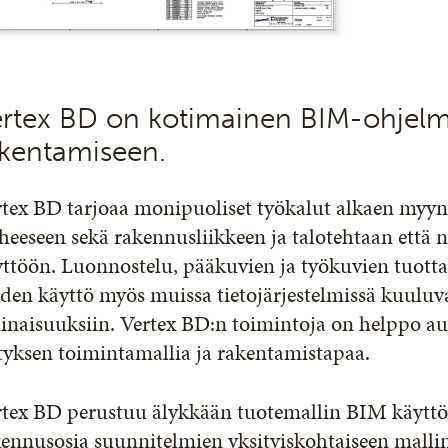
rtex BD on kotimainen BIM-ohjelmi
akentamiseen.
tex BD tarjoaa monipuoliset työkalut alkaen myynn
heeseen sekä rakennusliikkeen ja talotehtaan että 
yttöön. Luonnostelu, pääkuvien ja työkuvien tuott
den käyttö myös muissa tietojärjestelmissä kuuluv
inaisuuksiin. Vertex BD:n toimintoja on helppo a
tyksen toimintamallia ja rakentamistapaa.
tex BD perustuu älykkään tuotemallin BIM käyttöö
ennusosia suunnitelmien yksityiskohtaiseen mallin