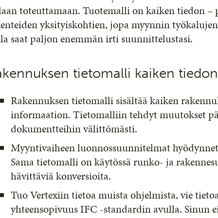
laan toteuttamaan. Tuotemalli on kaiken tiedon – 
enteiden yksityiskohtien, jopa myynnin työkalujen 
lla saat paljon enemmän irti suunnittelustasi.
kennuksen tietomalli kaiken tiedon
Rakennuksen tietomalli sisältää kaiken rakennu
informaation. Tietomalliin tehdyt muutokset päi
dokumentteihin välittömästi.
Myyntivaiheen luonnossuunnitelmat hyödynnetä
Sama tietomalli on käytössä runko- ja rakennesu
hävittäviä konversioita.
Tuo Vertexiin tietoa muista ohjelmista, vie tiet
yhteensopivuus IFC -standardin avulla. Sinun e