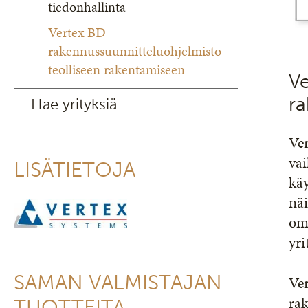
tiedonhallinta
Vertex BD –
rakennussuunnitteluohjelmisto
teolliseen rakentamiseen
Ve
r
Hae yrityksiä
Ver
vai
LISÄTIETOJA
kä
näi
om
yri
SAMAN VALMISTAJAN
Ver
rak
TUOTTEITA