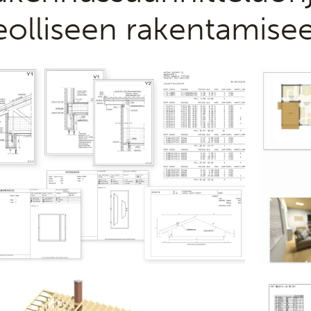
eolliseen rakentamise