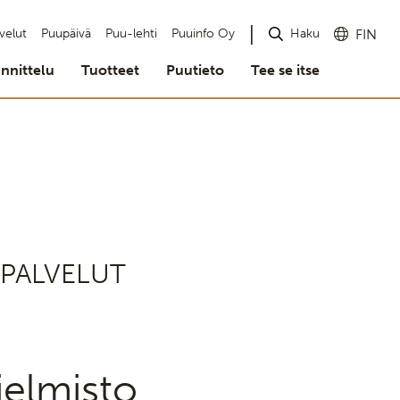
Haku
velut
Puupäivä
Puu-lehti
Puuinfo Oy
FIN
nnittelu
Tuotteet
Puutieto
Tee se itse
 PALVELUT
jelmisto