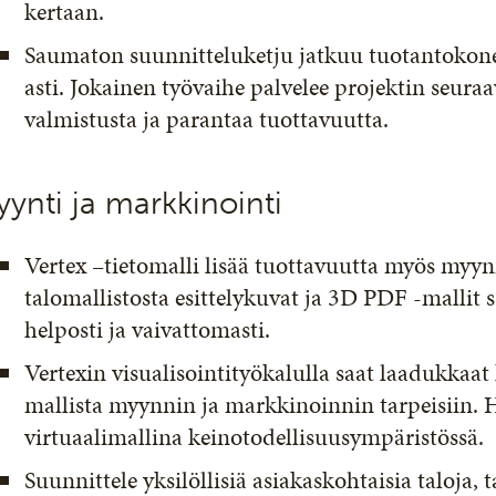
kertaan.
Saumaton suunnitteluketju jatkuu tuotantokone
asti. Jokainen työvaihe palvelee projektin seura
valmistusta ja parantaa tuottavuutta.
ynti ja markkinointi
Vertex –tietomalli lisää tuottavuutta myös myyn
talomallistosta esittelykuvat ja 3D PDF -mallit s
helposti ja vaivattomasti.
Vertexin visualisointityökalulla saat laadukkaa
mallista myynnin ja markkinoinnin tarpeisiin.
virtuaalimallina keinotodellisuusympäristössä.
Suunnittele yksilöllisiä asiakaskohtaisia taloja, 