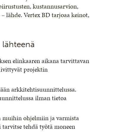
piirustusten, kustannusarvion,
– lähde. Vertex BD tarjoaa keinot,
 lähteenä
ksen elinkaaren aikana tarvittavan
vittyvät projektin
än arkkitehtisuunnittelussa.
unnittelussa ilman tietoa
oa muihin ohjelmiin ja varmista
i tarvitse tehdä työtä moneen