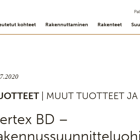
Pal
eutetut kohteet
Rakennuttaminen
Rakenteet
Suu
.7.2020
UOTTEET
| MUUT TUOTTEET JA
ertex BD –
akennussuunnitteluoh