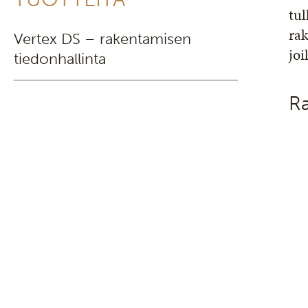
tul
rak
Vertex DS – rakentamisen
joi
tiedonhallinta
Ra