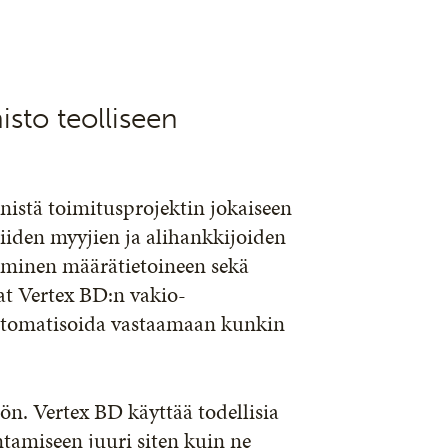
sto teolliseen
istä toimitusprojektin jokaiseen
niiden myyjien ja alihankkijoiden
aminen määrätietoineen sekä
at Vertex BD:n vakio-
utomatisoida vastaamaan kunkin
n. Vertex BD käyttää todellisia
tamiseen juuri siten kuin ne