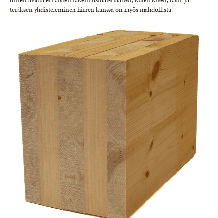
hirren avulla erilaisten rakennusmateriaalien, kuten kiven, lasin ja
teräksen yhdisteleminen hirren kanssa on myös mahdollista.