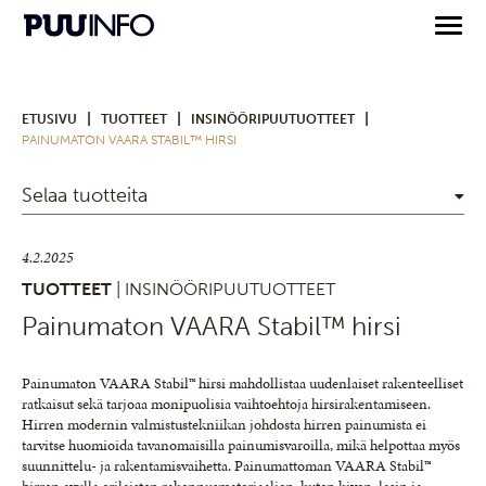
|
|
|
ETUSIVU
TUOTTEET
INSINÖÖRIPUUTUOTTEET
PAINUMATON VAARA STABIL™ HIRSI
Selaa tuotteita
4.2.2025
TUOTTEET
| INSINÖÖRIPUUTUOTTEET
Painumaton VAARA Stabil™ hirsi
Painumaton VAARA Stabil™ hirsi mahdollistaa uudenlaiset rakenteelliset
ratkaisut sekä tarjoaa monipuolisia vaihtoehtoja hirsirakentamiseen.
Hirren modernin valmistustekniikan johdosta hirren painumista ei
tarvitse huomioida tavanomaisilla painumisvaroilla, mikä helpottaa myös
suunnittelu- ja rakentamisvaihetta. Painumattoman VAARA Stabil™