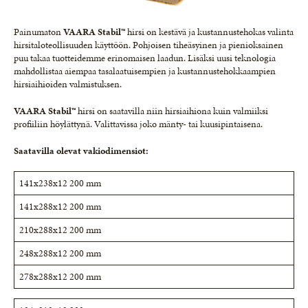
Painumaton
VAARA Stabil
™ hirsi on kestävä ja kustannustehokas valinta
hirsitaloteollisuuden käyttöön. Pohjoisen tiheäsyinen ja pienioksainen
puu takaa tuotteidemme erinomaisen laadun. Lisäksi uusi teknologia
mahdollistaa aiempaa tasalaatuisempien ja kustannustehokkaampien
hirsiaihioiden valmistuksen.
VAARA Stabil
™ hirsi on saatavilla niin hirsiaihiona kuin valmiiksi
profiiliin höylättynä. Valittavissa joko mänty- tai kuusipintaisena.
Saatavilla olevat vakiodimensiot:
141x238x12 200 mm
141x288x12 200 mm
210x288x12 200 mm
248x288x12 200 mm
278x288x12 200 mm