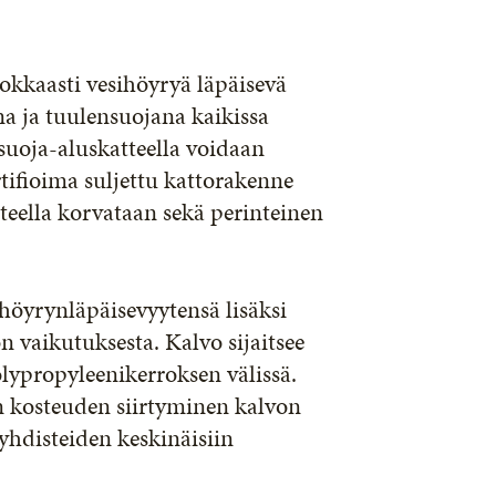
hokkaasti vesihöyryä läpäisevä
na ja tuulensuojana kaikissa
uoja-aluskatteella voidaan
ifioima suljettu kattorakenne
eella korvataan sekä perinteinen
öyrynläpäisevyytensä lisäksi
n vaikutuksesta. Kalvo sijaitsee
ypropyleenikerroksen välissä.
an kosteuden siirtyminen kalvon
yhdisteiden keskinäisiin