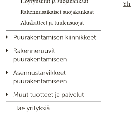
Höyrynsulut ja suojakankaat
Yh
Rakennusaikaiset suojakankaat
Aluskatteet ja tuulensuojat
Puurakentamisen kiinnikkeet
Rakenneruuvit
puurakentamiseen
Asennustarvikkeet
puurakentamiseen
Muut tuotteet ja palvelut
Hae yrityksiä