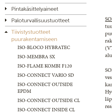
Pintakäsittelyaineet
SO
Paloturvallisuustuotteet
tuu
Tiivistystuotteet
pu
puurakentamiseen
ra
ISO-BLOCO HYBRATEC
(V
alu
ISO-MEMBRA SX
ISO-FLAME KOMBI F120
SO
ISO-CONNECT VARIO SD
ves
ka
ISO-CONNECT OUTSIDE
EPDM
Hyd
läp
ISO-CONNECT OUTSIDE CL
rea
ISO-CONNECT INSIDE CL