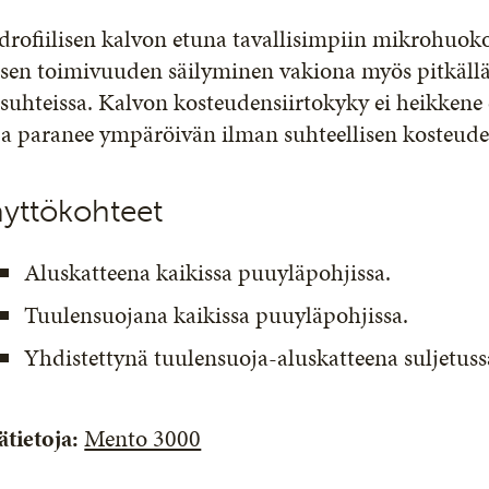
rofiilisen kalvon etuna tavallisimpiin mikrohuoko
sen toimivuuden säilyminen vakiona myös pitkällä 
suhteissa. Kalvon kosteudensiirtokyky ei heikkene 
pa paranee ympäröivän ilman suhteellisen kosteude
yttökohteet
Aluskatteena kaikissa puuyläpohjissa.
Tuulensuojana kaikissa puuyläpohjissa.
Yhdistettynä tuulensuoja-aluskatteena suljetuss
ätietoja:
Mento 3000