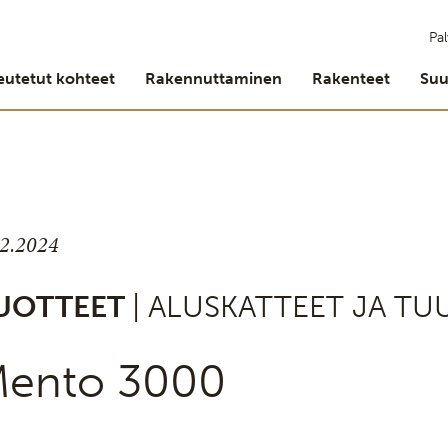
Pal
eutetut kohteet
Rakennuttaminen
Rakenteet
Suu
.2.2024
UOTTEET
| ALUSKATTEET JA T
ento 3000