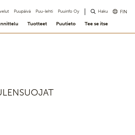
Haku
velut
Puupäivä
Puu-lehti
Puuinfo Oy
FIN
nnittelu
Tuotteet
Puutieto
Tee se itse
UULENSUOJAT