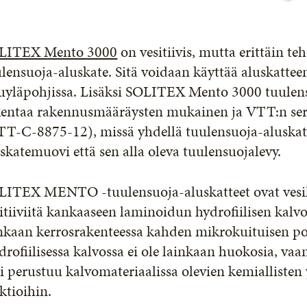
LITEX Mento 3000
on vesitiivis, mutta erittäin te
lensuoja-aluskate. Sitä voidaan käyttää aluskattee
uyläpohjissa. Lisäksi SOLITEX Mento 3000 tuulens
kentaa rakennusmääräysten mukainen ja VTT:n sert
TT-C-8875-12), missä yhdellä tuulensuoja-aluskatt
skatemuovi että sen alla oleva tuulensuojalevy.
LITEX MENTO -tuulensuoja-aluskatteet ovat vesih
itiiviitä kankaaseen laminoidun hydrofiilisen kalvo
nkaan kerrosrakenteessa kahden mikrokuituisen pol
rofiilisessa kalvossa ei ole lainkaan huokosia, va
i perustuu kalvomateriaalissa olevien kemiallisten 
ktioihin.